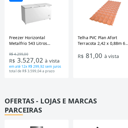
Freezer Horizontal
Telha PVC Plan Afort
Metalfrio 543 Litros
Terracota 2,42 x 0,88m 6
DA550IF - Dupla Ação,
Ondas
81,00
R$ 4.299,00
Tecnologia Inverter, Branco,
R$
à vista
3.527,02
R$
à vista
Bivolt
em até
12x R$ 299,92
sem juros
total de R$ 3.599,04 a prazo
OFERTAS - LOJAS E MARCAS
PARCEIRAS