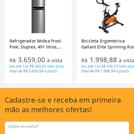
Refrigerador Midea Frost
Bicicleta Ergometrica
Free, Duplex, 491 litros,
Gallant Elite Spinning Ro
Inverter, Inox e Bivolt (MD-
de Inercia 13KG ate 110K
3.659,00
1.998,88
RT650EVK463)
Mecanica GSB13HBTA-PT
R$
à vista
R$
à vist
em até
12x R$ 304,92
sem juros
em até
12x R$ 166,57
sem juro
total de R$ 3.659,04 a prazo
total de R$ 1.998,84 a prazo
Cadastre-se
e receba em primeira
mão as
melhores ofertas!
Digite seu nome*