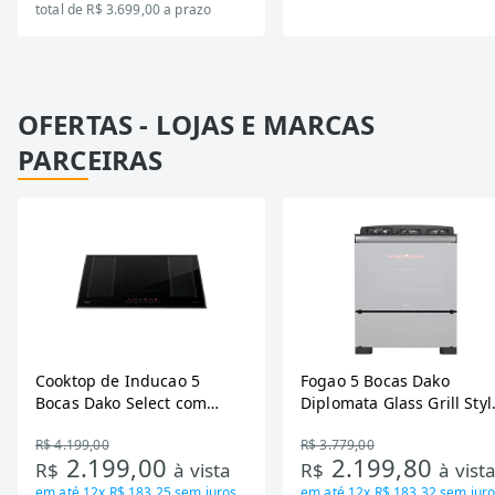
total de R$ 3.699,00 a prazo
OFERTAS - LOJAS E MARCAS
PARCEIRAS
Cooktop de Inducao 5
Fogao 5 Bocas Dako
Bocas Dako Select com
Diplomata Glass Grill Styl
Zona Flexivel 220V
Timer Bivolt
R$ 4.199,00
R$ 3.779,00
2.199,00
2.199,80
R$
à vista
R$
à vist
em até
12x R$ 183,25
sem juros
em até
12x R$ 183,32
sem juro