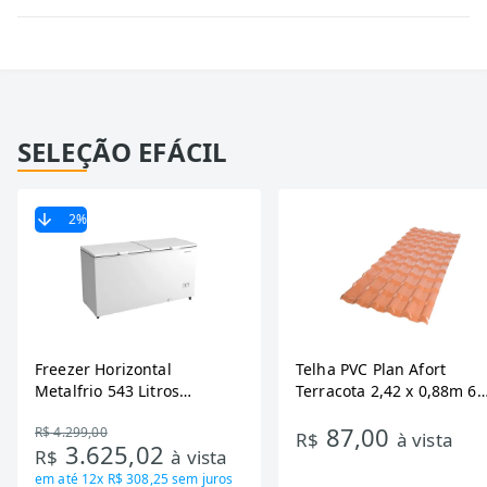
SELEÇÃO EFÁCIL
2
%
Freezer Horizontal
Telha PVC Plan Afort
Metalfrio 543 Litros
Terracota 2,42 x 0,88m 6
DA550IF - Dupla Ação,
Ondas
87,00
R$ 4.299,00
Tecnologia Inverter, Branco,
R$
à vista
3.625,02
R$
à vista
Bivolt
em até
12x R$ 308,25
sem juros