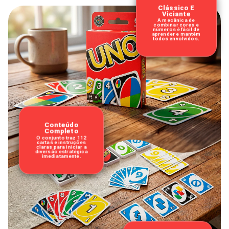
Clássico E
Viciante
A mecânica de
combinar cores e
números é fácil de
aprender e mantém
todos envolvidos.
Conteúdo
Completo
O conjunto traz 112
cartas e instruções
claras para iniciar a
diversão estratégica
imediatamente.