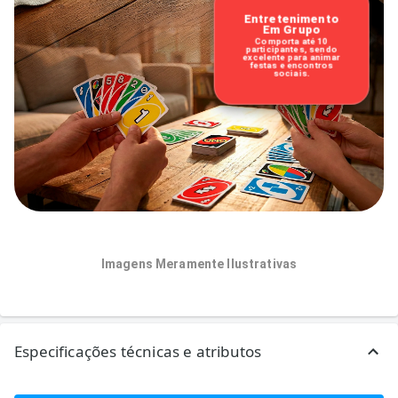
Entretenimento
Em Grupo
Comporta até 10
participantes, sendo
excelente para animar
festas e encontros
sociais.
Imagens Meramente Ilustrativas
Especificações técnicas e atributos