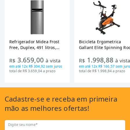
Refrigerador Midea Frost
Bicicleta Ergometrica
Free, Duplex, 491 litros,
Gallant Elite Spinning Ro
Inverter, Inox e Bivolt (MD-
de Inercia 13KG ate 110K
3.659,00
1.998,88
RT650EVK463)
Mecanica GSB13HBTA-PT
R$
à vista
R$
à vist
em até
12x R$ 304,92
sem juros
em até
12x R$ 166,57
sem juro
total de R$ 3.659,04 a prazo
total de R$ 1.998,84 a prazo
Cadastre-se
e receba em primeira
mão as
melhores ofertas!
Digite seu nome*