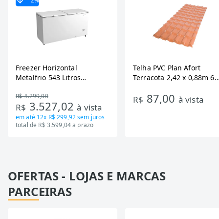
2
%
Freezer Horizontal
Telha PVC Plan Afort
Metalfrio 543 Litros
Terracota 2,42 x 0,88m 6
DA550IF - Dupla Ação,
Ondas
87,00
R$ 4.299,00
Tecnologia Inverter, Branco,
R$
à vista
3.527,02
R$
à vista
Bivolt
em até
12x R$ 299,92
sem juros
total de R$ 3.599,04 a prazo
OFERTAS - LOJAS E MARCAS
PARCEIRAS