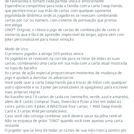
de reviravolta e tornam cada partida única e emocionante
Experiência competitiva para toda a família com a carta Swap Hands,
que permite trocar sua mão de cartas com qualquer oponente
Jogabilidade dinâmica onde os jogadores se revezam combinando
cartas por cor ou número, com sistema de pontuação que premia
estratégia
UNO™ Original, o clássico jogo de cartas de combinação de cores e
números que é fácil de aprender impossível de largar, agora vem com
Joker personalizável ​​para maior emoção
Modo de Uso:
O primeiro jogador a atingir 500 pontos vence
Os jogadores se revezam na corrida para se livrar de todas as suas
cartas, combinando uma carta em sua mão com a carta atual mostrada
no topo do baralho
As cartas de ação especial proporcionam momentos de mudança de
jogo e ajudam a derrotar os adversários
Você pode usar a carta Swap Hands para trocar de mãos com qualquer
outro oponente e os 3 Joker personalizáveis ​​(e apagáveis) para escrever
suas próprias regras
No baralho terá 19 cartas de cada cor (vermelho, verde, azul e amarelo),
além de 8 cartas Comprar Duas, Inversão e Pular a Vez em todas as
cores, junto com 4 Joker, 4 Wild Draw Four cartas, 1 Wild Swap Hands
Card e 3 cartas Wild personalizáveis
Caso você não consiga combinar, você deverá sacar da pilha central!
Não se esqueça de gritar “UNO” quando você tiver apenas uma carta
restante
O jogador que se livra de todas as cartas de sua mão marca pontos por