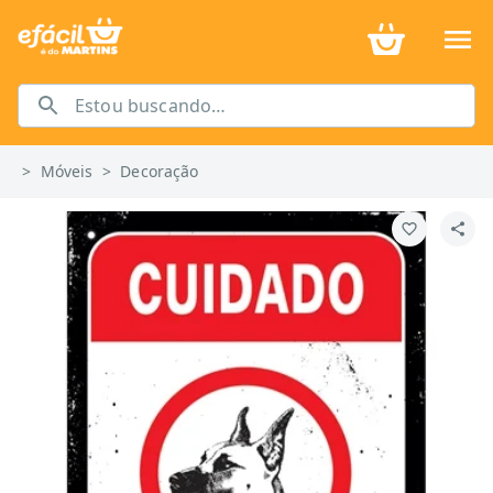
>
Móveis
>
Decoração