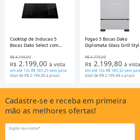
Cooktop de Inducao 5
Fogao 5 Bocas Dako
Bocas Dako Select com
Diplomata Glass Grill Styl
Zona Flexivel 220V
Timer Bivolt
R$ 4.199,00
R$ 3.779,00
2.199,00
2.199,80
R$
à vista
R$
à vist
em até
12x R$ 183,25
sem juros
em até
12x R$ 183,32
sem juro
total de R$ 2.199,00 a prazo
total de R$ 2.199,84 a prazo
Cadastre-se
e receba em primeira
mão as
melhores ofertas!
Digite seu nome*