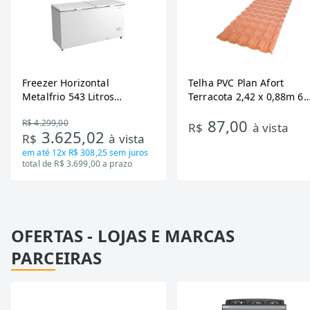
Freezer Horizontal
Telha PVC Plan Afort
Metalfrio 543 Litros
Terracota 2,42 x 0,88m 6
DA550IF - Dupla Ação,
Ondas
87,00
R$ 4.299,00
Tecnologia Inverter, Branco,
R$
à vista
3.625,02
R$
à vista
Bivolt
em até
12x R$ 308,25
sem juros
total de R$ 3.699,00 a prazo
OFERTAS - LOJAS E MARCAS
PARCEIRAS