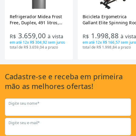
Refrigerador Midea Frost
Bicicleta Ergometrica
Free, Duplex, 491 litros,
Gallant Elite Spinning Ro
Inverter, Inox e Bivolt (MD-
de Inercia 13KG ate 110K
3.659,00
1.998,88
RT650EVK463)
Mecanica GSB13HBTA-PT
R$
à vista
R$
à vist
em até
12x R$ 304,92
sem juros
em até
12x R$ 166,57
sem juro
total de R$ 3.659,04 a prazo
total de R$ 1.998,84 a prazo
Cadastre-se
e receba em primeira
mão as
melhores ofertas!
Digite seu nome*
Digite seu e-mail*