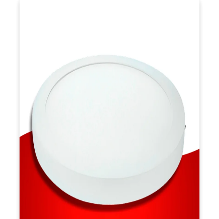
VISÃO GERAL
Os Painéis Redondos Sobrepor da Avant estão disponíveis em
, proporcionando iluminação
6W, 12W, 18W e 24W
potências de
eficiente e econômica. Todos os modelos possuem corpo em
alumínio e difusor em policarbonato, garantindo durabilidade. Os
painéis são bivolt, possuem um ângulo de abertura de 120º e
mantêm o fluxo luminoso constante, sendo fáceis de instalar
em superfícies de alvenaria ou concreto. O baixo consumo de
luz branca (6500K)
energia e a possibilidade de escolha entre
tornam esses painéis versáteis para
ou amarela (3000K)
diferentes ambientes.