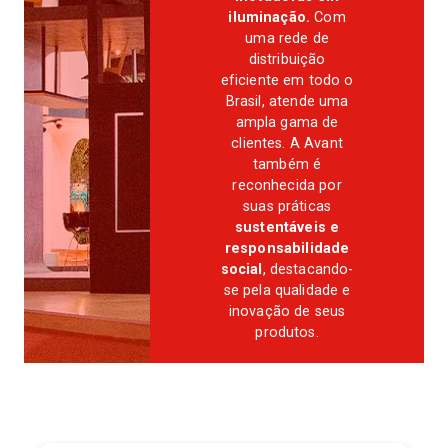
iluminação.
Com
uma rede de
distribuição
eficiente em todo o
Brasil, atende uma
ampla gama de
clientes. A Avant
também é
reconhecida por
suas práticas
sustentáveis e
responsabilidade
social
, destacando-
se pela qualidade e
inovação de seus
produtos.