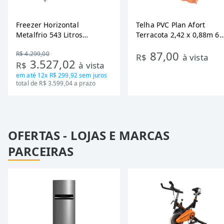
Freezer Horizontal
Telha PVC Plan Afort
Metalfrio 543 Litros
Terracota 2,42 x 0,88m 6
DA550IF - Dupla Ação,
Ondas
87,00
R$ 4.299,00
Tecnologia Inverter, Branco,
R$
à vista
3.527,02
R$
à vista
Bivolt
em até
12x R$ 299,92
sem juros
total de R$ 3.599,04 a prazo
OFERTAS - LOJAS E MARCAS
PARCEIRAS