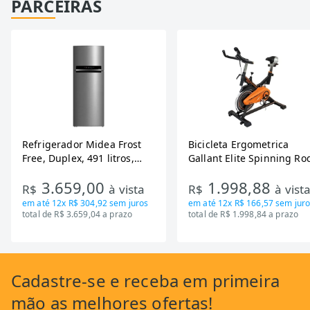
PARCEIRAS
Refrigerador Midea Frost
Bicicleta Ergometrica
Free, Duplex, 491 litros,
Gallant Elite Spinning Ro
Inverter, Inox e Bivolt (MD-
de Inercia 13KG ate 110K
3.659,00
1.998,88
RT650EVK463)
Mecanica GSB13HBTA-PT
R$
à vista
R$
à vist
em até
12x R$ 304,92
sem juros
em até
12x R$ 166,57
sem juro
total de R$ 3.659,04 a prazo
total de R$ 1.998,84 a prazo
Cadastre-se
e receba em primeira
mão as
melhores ofertas!