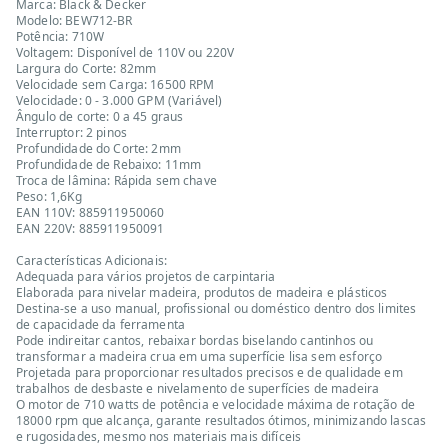
Marca: Black & Decker
Modelo: BEW712-BR
Potência: 710W
Voltagem: Disponível de 110V ou 220V
Largura do Corte: 82mm
Velocidade sem Carga: 16500 RPM
Velocidade: 0 - 3.000 GPM (Variável)
Ângulo de corte: 0 a 45 graus
Interruptor: 2 pinos
Profundidade do Corte: 2mm
Profundidade de Rebaixo: 11mm
Troca de lâmina: Rápida sem chave
Peso: 1,6Kg
EAN 110V: 885911950060
EAN 220V: 885911950091
Características Adicionais:
Adequada para vários projetos de carpintaria
Elaborada para nivelar madeira, produtos de madeira e plásticos
Destina-se a uso manual, profissional ou doméstico dentro dos limites
de capacidade da ferramenta
Pode indireitar cantos, rebaixar bordas biselando cantinhos ou
transformar a madeira crua em uma superfície lisa sem esforço
Projetada para proporcionar resultados precisos e de qualidade em
trabalhos de desbaste e nivelamento de superfícies de madeira
O motor de 710 watts de potência e velocidade máxima de rotação de
18000 rpm que alcança, garante resultados ótimos, minimizando lascas
e rugosidades, mesmo nos materiais mais difíceis