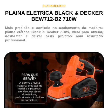
BLACKDECKER
PLAINA ELETRICA BLACK & DECKER
BEW712-B2 710W
Mais precisão e controle no acabamento da madeira:
plaina elétrica Black & Decker 710W, ideal para nivelar,
desbastar e deixar seus projetos com resultado
profissional.
PARA QUE
SERVE?
A BEW712 nivela
madeira, produtos de
madeira e plásticos,
atendendo projetos
domésticos,
profissionais e trabalhos
de carpintaria.