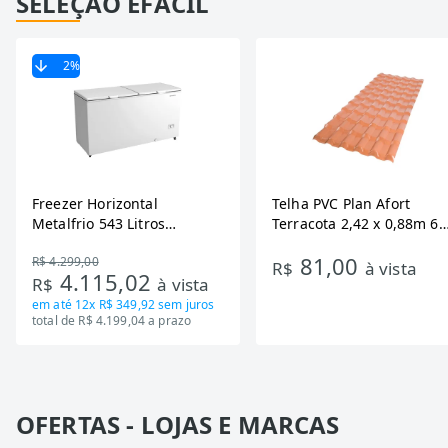
SELEÇÃO EFÁCIL
2
%
Freezer Horizontal
Telha PVC Plan Afort
Metalfrio 543 Litros
Terracota 2,42 x 0,88m 6
DA550IF - Dupla Ação,
Ondas
81,00
R$ 4.299,00
Tecnologia Inverter, Branco,
R$
à vista
4.115,02
R$
à vista
Bivolt
em até
12x R$ 349,92
sem juros
total de R$ 4.199,04 a prazo
OFERTAS - LOJAS E MARCAS