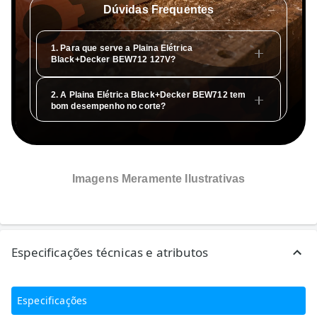
passe.
Dúvidas Frequentes
1. Para que serve a Plaina Elétrica
Black+Decker BEW712 127V?
2. A Plaina Elétrica Black+Decker BEW712 tem
bom desempenho no corte?
3. Qual é a tecnologia ou estrutura da Plaina
Elétrica Black+Decker BEW712?
Imagens Meramente Ilustrativas
4. Como usar melhor a Plaina Elétrica
Black+Decker BEW712?
5. Qual é a tecnologia ou estrutura da Plaina
Elétrica Black+Decker BEW712?
Especificações técnicas e atributos
Especificações