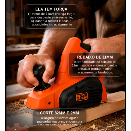
ELA TEM FORÇA
O motor de 710W entrega força
para desbaste e nivelamento,
ajudando a reduzir lascas e
rugosidades no acabamento
REBAIXO DE 11MM
A profundidade de rebaixo de
11mm ajuda a endireitar cantos,
rebaixar bordas e criar
acabamentos biselados.
CORTE 82MM E 2MM
A largura de 82mm agiliza
passadas maiores, enquanto a
profundidade de 2mm remove
mais material em um único