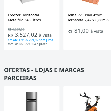
Freezer Horizontal
Telha PVC Plan Afort
Metalfrio 543 Litros
Terracota 2,42 x 0,88m 6
DA550IF - Dupla Ação,
Ondas
81,00
R$ 4.299,00
Tecnologia Inverter, Branco,
R$
à vista
3.527,02
R$
à vista
Bivolt
em até
12x R$ 299,92
sem juros
total de R$ 3.599,04 a prazo
OFERTAS - LOJAS E MARCAS
PARCEIRAS