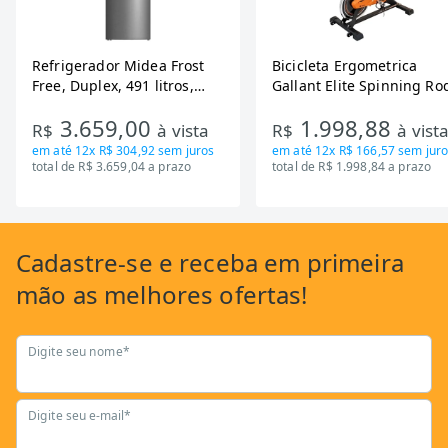
Refrigerador Midea Frost
Bicicleta Ergometrica
Free, Duplex, 491 litros,
Gallant Elite Spinning Ro
Inverter, Inox e Bivolt (MD-
de Inercia 13KG ate 110K
3.659,00
1.998,88
RT650EVK463)
Mecanica GSB13HBTA-PT
R$
à vista
R$
à vist
em até
12x R$ 304,92
sem juros
em até
12x R$ 166,57
sem juro
total de R$ 3.659,04 a prazo
total de R$ 1.998,84 a prazo
Cadastre-se
e receba em primeira
mão as
melhores ofertas!
Digite seu nome*
Digite seu e-mail*