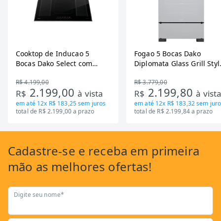
Cooktop de Inducao 5
Fogao 5 Bocas Dako
Bocas Dako Select com
Diplomata Glass Grill Styl
Zona Flexivel 220V
Timer Bivolt
R$ 4.199,00
R$ 3.779,00
2.199,00
2.199,80
R$
à vista
R$
à vist
em até
12x R$ 183,25
sem juros
em até
12x R$ 183,32
sem juro
total de R$ 2.199,00 a prazo
total de R$ 2.199,84 a prazo
Cadastre-se
e receba em primeira
mão as
melhores ofertas!
Digite seu nome*