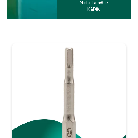
Nicholson® e
K&F®.
VISÃO GERAL
A ponta bits hexagonal se destaca pela alta durabilidade e
, como o aço
material de alta qualidade
resistência, graças ao
S2+ com adição de níquel, molibdênio e vanádio. Ideal para
profissionais de diversas áreas, como mecânicos e
marceneiros, oferece excelente desempenho em apertos e
desapertos rápidos e precisos. Disponível nos tamanhos