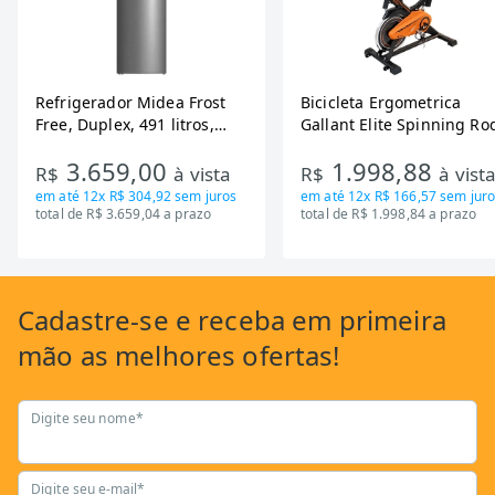
Refrigerador Midea Frost
Bicicleta Ergometrica
Free, Duplex, 491 litros,
Gallant Elite Spinning Ro
Inverter, Inox e Bivolt (MD-
de Inercia 13KG ate 110K
3.659,00
1.998,88
RT650EVK463)
Mecanica GSB13HBTA-PT
R$
à vista
R$
à vist
em até
12x R$ 304,92
sem juros
em até
12x R$ 166,57
sem juro
total de R$ 3.659,04 a prazo
total de R$ 1.998,84 a prazo
Cadastre-se
e receba em primeira
mão as
melhores ofertas!
Digite seu nome*
Digite seu e-mail*