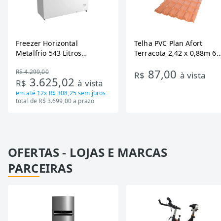
Freezer Horizontal
Telha PVC Plan Afort
Metalfrio 543 Litros
Terracota 2,42 x 0,88m 6
DA550IF - Dupla Ação,
Ondas
87,00
R$ 4.299,00
Tecnologia Inverter, Branco,
R$
à vista
3.625,02
R$
à vista
Bivolt
em até
12x R$ 308,25
sem juros
total de R$ 3.699,00 a prazo
OFERTAS - LOJAS E MARCAS
PARCEIRAS