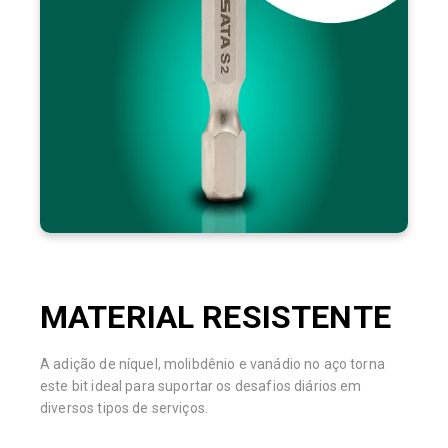
, sua
3mmx50mm, 4mmx50mm, 5mmx50mm e 6mmx50mm
principal qualidade é a vida útil prolongada, que garante
eficiência no trabalho por mais tempo.
MATERIAL RESISTENTE
A adição de níquel, molibdênio e vanádio no aço torna
este bit ideal para suportar os desafios diários em
diversos tipos de serviços.