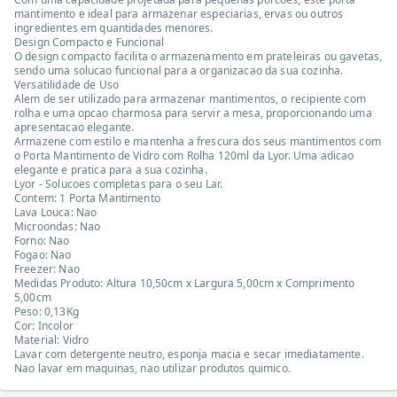
mantimento e ideal para armazenar especiarias, ervas ou outros
ingredientes em quantidades menores.
Design Compacto e Funcional
O design compacto facilita o armazenamento em prateleiras ou gavetas,
sendo uma solucao funcional para a organizacao da sua cozinha.
Versatilidade de Uso
Alem de ser utilizado para armazenar mantimentos, o recipiente com
rolha e uma opcao charmosa para servir a mesa, proporcionando uma
apresentacao elegante.
Armazene com estilo e mantenha a frescura dos seus mantimentos com
o Porta Mantimento de Vidro com Rolha 120ml da Lyor. Uma adicao
elegante e pratica para a sua cozinha.
Lyor - Solucoes completas para o seu Lar.
Contem: 1 Porta Mantimento
Lava Louca: Nao
Microondas: Nao
Forno: Nao
Fogao: Nao
Freezer: Nao
Medidas Produto: Altura 10,50cm x Largura 5,00cm x Comprimento
5,00cm
Peso: 0,13Kg
Cor: Incolor
Material: Vidro
Lavar com detergente neutro, esponja macia e secar imediatamente.
Nao lavar em maquinas, nao utilizar produtos quimico.