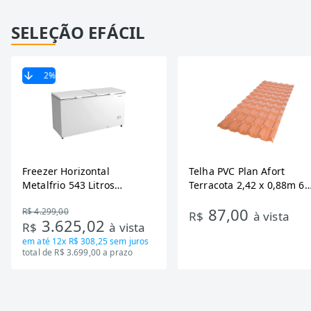
SELEÇÃO EFÁCIL
2
%
Freezer Horizontal
Telha PVC Plan Afort
Metalfrio 543 Litros
Terracota 2,42 x 0,88m 6
DA550IF - Dupla Ação,
Ondas
87,00
R$ 4.299,00
Tecnologia Inverter, Branco,
R$
à vista
3.625,02
R$
à vista
Bivolt
em até
12x R$ 308,25
sem juros
total de R$ 3.699,00 a prazo