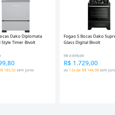
Bocas Dako Diplomata
Fogao 5 Bocas Dako Supr
l Style Timer Bivolt
Glass Digital Bivolt
0
R$ 2.878,00
99,80
R$ 1.729,00
R$ 183,32
sem juros
ou
12x de R$ 144,08
sem jur