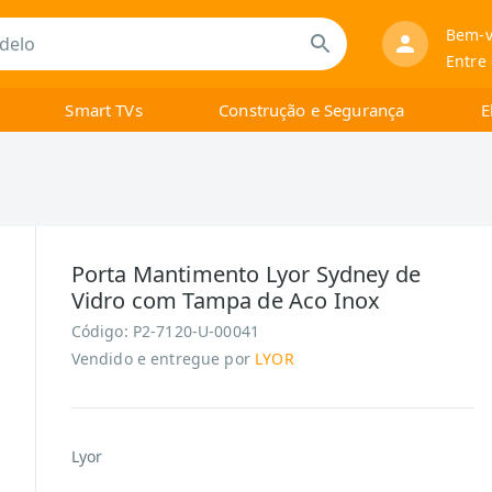
Bem-v
Entre
Smart TVs
Construção e Segurança
E
Porta Mantimento Lyor Sydney de
Vidro com Tampa de Aco Inox
Código:
P2-7120-U-00041
Vendido e entregue por
LYOR
Lyor