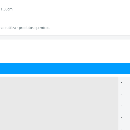
11,50cm
ao utilizar produtos quimicos.
-
-
-
-
-