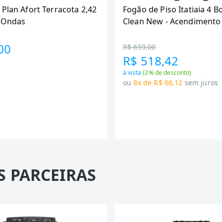
 Plan Afort Terracota 2,42
Fogão de Piso Itatiaia 4 B
6 Ondas
Clean New - Acendimento
Preto
00
R$ 659,00
R$ 518,42
à vista
(
2
% de desconto)
ou
8x de R$ 66,12
sem juros
S PARCEIRAS