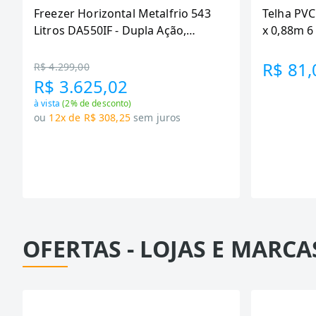
Freezer Horizontal Metalfrio 543
Telha PVC
Litros DA550IF - Dupla Ação,
x 0,88m 
Tecnologia Inverter, Branco, Bivolt
R$ 81,
R$ 4.299,00
R$ 3.625,02
à vista
(
2
% de desconto)
ou
12x de R$ 308,25
sem juros
OFERTAS - LOJAS E MARCA