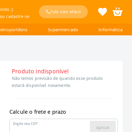
indo ;)
Fale com eFácil
 ou cadastre-se
letroportáteis
Supermercado
Informática
Produto indisponível
Não temos previsão de quando esse produto
estará disponível novamente.
Calcule o frete e prazo
Digite seu CEP
Aplicar