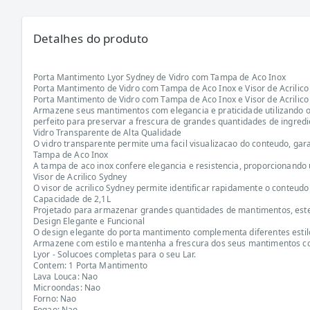
Detalhes do produto
Porta Mantimento Lyor Sydney de Vidro com Tampa de Aco Inox
Porta Mantimento de Vidro com Tampa de Aco Inox e Visor de Acrilico 
Porta Mantimento de Vidro com Tampa de Aco Inox e Visor de Acrilico 
Armazene seus mantimentos com elegancia e praticidade utilizando o 
perfeito para preservar a frescura de grandes quantidades de ingredi
Vidro Transparente de Alta Qualidade
O vidro transparente permite uma facil visualizacao do conteudo, ga
Tampa de Aco Inox
A tampa de aco inox confere elegancia e resistencia, proporcionando
Visor de Acrilico Sydney
O visor de acrilico Sydney permite identificar rapidamente o conteudo
Capacidade de 2,1L
Projetado para armazenar grandes quantidades de mantimentos, este r
Design Elegante e Funcional
O design elegante do porta mantimento complementa diferentes estil
Armazene com estilo e mantenha a frescura dos seus mantimentos com 
Lyor - Solucoes completas para o seu Lar.
Contem: 1 Porta Mantimento
Lava Louca: Nao
Microondas: Nao
Forno: Nao
Fogao: Nao