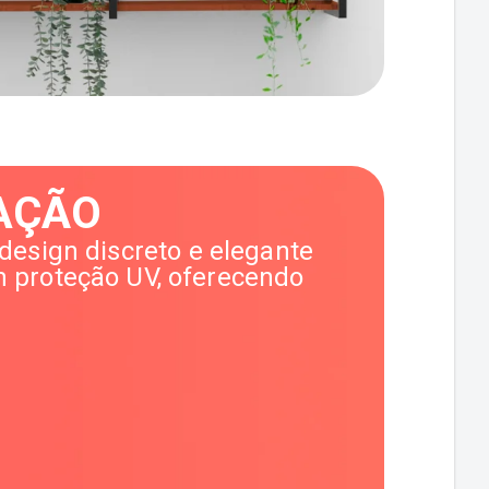
AÇÃO
 design discreto e elegante
m proteção UV, oferecendo