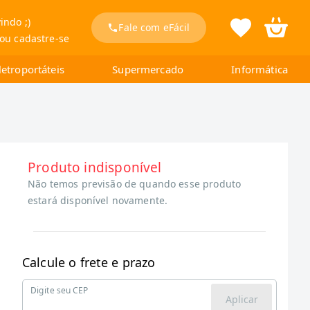
indo ;)
Fale com eFácil
 ou cadastre-se
letroportáteis
Supermercado
Informática
Produto indisponível
Não temos previsão de quando esse produto
estará disponível novamente.
Calcule o frete e prazo
Digite seu CEP
Aplicar