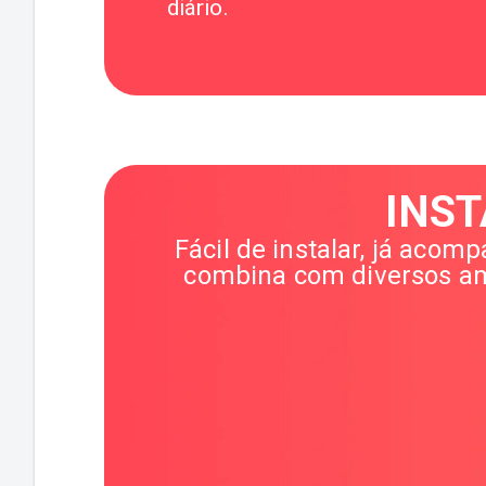
diário.
INS
Fácil de instalar, já acom
combina com diversos amb