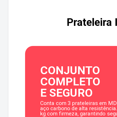
Prateleira
CONJUNTO
COMPLETO
E SEGURO
Conta com 3 prateleiras em MD
aço carbono de alta resistência
kg com firmeza, garantindo seg