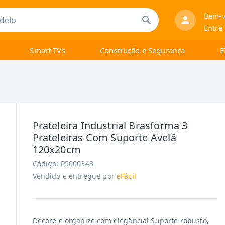
Bem-v
Entre
Smart TVs
Construção e Segurança
E
Prateleira Industrial Brasforma 3
Prateleiras Com Suporte Avelã
120x20cm
Código:
P5000343
Vendido e entregue por
eFácil
Decore e organize com elegância! Suporte robusto,