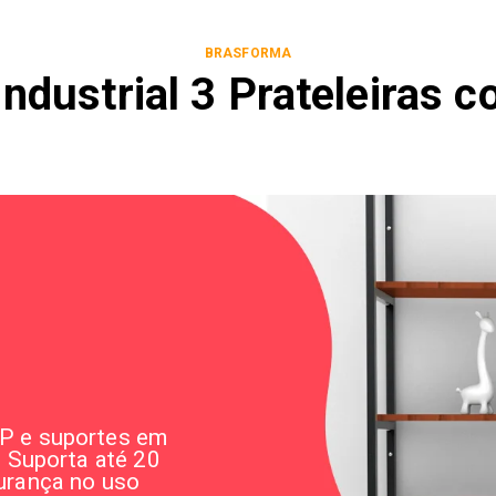
BRASFORMA
 Industrial 3 Prateleiras 
P e suportes em
. Suporta até 20
urança no uso