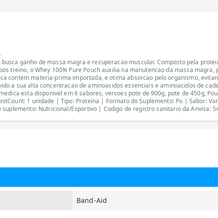
o
busca ganho de massa magra e recuperacao muscular. Composto pela proteina c
os treino, o Whey 100% Pure Pouch auxilia na manutencao da massa magra, pos
a contem materia-prima importada, e otima absorcao pelo organismo, evitand
 devido a sua alta concentracao de aminoacidos essenciais e aminoacidos de c
medica esta disponivel em 6 sabores, versoes pote de 900g, pote de 450g, Pou
itCount: 1 unidade | Tipo: Proteina | Formato do Suplemento: Po | Sabor: Va
suplemento: Nutricional/Esportivo | Codigo de registro sanitario da Anvisa: 
Band-Aid