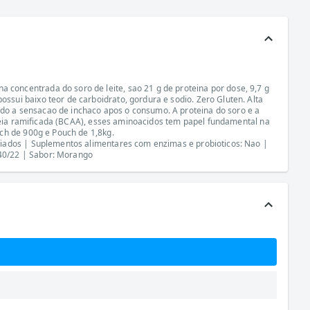
oncentrada do soro de leite, sao 21 g de proteina por dose, 9,7 g
sui baixo teor de carboidrato, gordura e sodio. Zero Gluten. Alta
o a sensacao de inchaco apos o consumo. A proteina do soro e a
adeia ramificada (BCAA), esses aminoacidos tem papel fundamental na
ch de 900g e Pouch de 1,8kg.
riados | Suplementos alimentares com enzimas e probioticos: Nao |
540/22 | Sabor: Morango