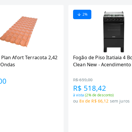
2
%
 Plan Afort Terracota 2,42
Fogão de Piso Itatiaia 4 B
6 Ondas
Clean New - Acendimento
Preto
00
R$ 659,00
R$ 518,42
à vista
(
2
% de desconto)
ou
8x de R$ 66,12
sem juros