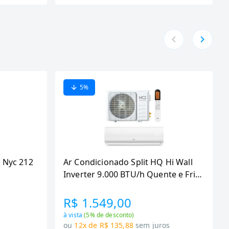
5
%
 Nyc 212
Ar Condicionado Split HQ Hi Wall
Inverter 9.000 BTU/h Quente e Frio
Monofasico Branco
VIHT9KCH3S2S23 -
R$ 1.549,00
à vista
(
5
% de desconto)
s
ou
12x de R$ 135,88
sem juros