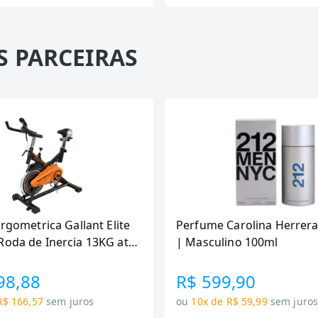
S PARCEIRAS
Ergometrica Gallant Elite
Perfume Carolina Herrera
Roda de Inercia 13KG ate
| Masculino 100ml
canica GSB13HBTA-PT
98,88
R$ 599,90
R$ 166,57
sem juros
ou
10x de R$ 59,99
sem juro