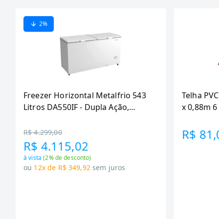
2
%
Freezer Horizontal Metalfrio 543
Telha PVC
Litros DA550IF - Dupla Ação,
x 0,88m 
Tecnologia Inverter, Branco, Bivolt
R$ 81,
R$ 4.299,00
R$ 4.115,02
à vista
(
2
% de desconto)
ou
12x de R$ 349,92
sem juros