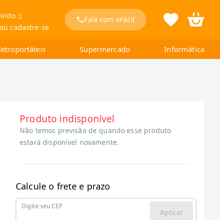
indo ;)
Fale com eFácil
 ou cadastre-se
letroportáteis
Supermercado
Informática
Produto indisponível
Não temos previsão de quando esse produto
estará disponível novamente.
Calcule o frete e prazo
Digite seu CEP
Aplicar