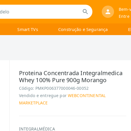
Bem-v
Entre
Smart TVs
Construção e Segurança
E
Proteina Concentrada Integralmedica
Whey 100% Pure 900g Morango
Código:
PMKP006377000046-00052
Vendido e entregue por
WEBCONTINENTAL
MARKETPLACE
INTEGRALMÉDICA