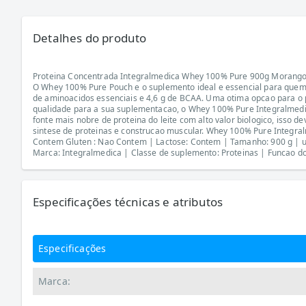
Detalhes do produto
Proteina Concentrada Integralmedica Whey 100% Pure 900g Morang
O Whey 100% Pure Pouch e o suplemento ideal e essencial para quem 
de aminoacidos essenciais e 4,6 g de BCAA. Uma otima opcao para o p
qualidade para a sua suplementacao, o Whey 100% Pure Integralmedic
fonte mais nobre de proteina do leite com alto valor biologico, isso
sintese de proteinas e construcao muscular. Whey 100% Pure Integral
Contem Gluten : Nao Contem | Lactose: Contem | Tamanho: 900 g | un
Marca: Integralmedica | Classe de suplemento: Proteinas | Funcao do 
Especificações técnicas e atributos
Especificações
Marca: