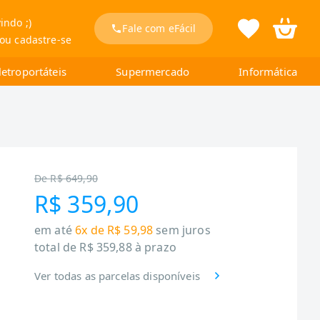
indo ;)
Fale com eFácil
 ou cadastre-se
letroportáteis
Supermercado
Informática
De
R$ 649,90
R$ 359,90
em até
6x de R$ 59,98
sem juros
total de
R$ 359,88
à prazo
Ver todas as parcelas disponíveis