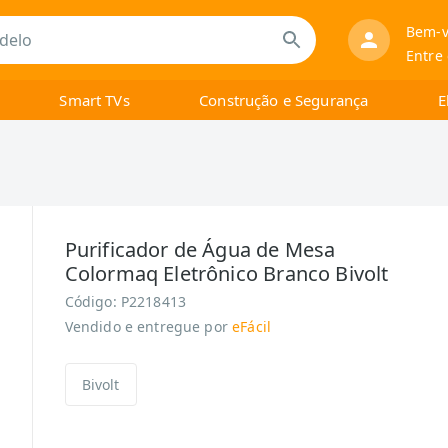
Bem-v
Entre
Smart TVs
Construção e Segurança
E
Purificador de Água de Mesa
Colormaq Eletrônico Branco Bivolt
Código:
P2218413
Vendido e entregue por
eFácil
Bivolt