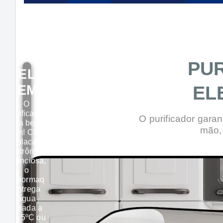
PUR
GELA
EL
BEM?
O
purificador
O purificador gara
gela bem?
mão,
Sim! Com
placa
eletrônica
silenciosa,
o
Colormaq
entrega
água
gelada a
até 5ºC ou