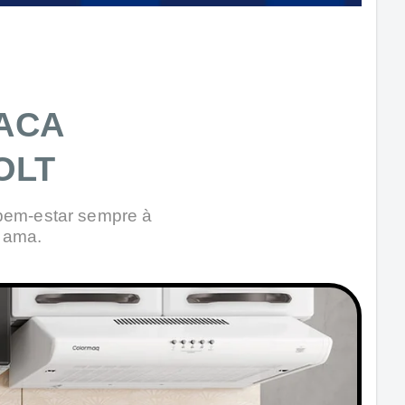
LACA
OLT
 bem-estar sempre à
 ama.