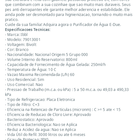
que combinam com a sua cozinhae que sao muito mais duraveis. Seus
pes anti derrapantes ele garante melhor aderencia e estabilidade. Ele
ainda pode ser desmontado para hignienizacao, tornando-o muito mais
pratico.
Cuide da sua familia! Adquira agora o Purificador de Água E-Due.
Especificacoes Tecnicas:
- Marca: Ibbl
- Modelo: 79013001
- Voltagem: Bivolt
- Cor: Branco
- Nacionalidade: Nacional Origem 5 Grupo 000
- Volume Interno do Reservatorio: 800ml
- Capacidade de Fornecimento de Água Gelada: 250ml/h
- Temperatura de Água: 10 C
- Vazao Maxima Recomendada (L/h) 60
- Uso Residencial: Sim
- Uso Comercial: Nao
- Pressao de Trabalho (m.c.a. ou kPa) : 5 a 50 m.c.a. ou 49,03 a 490,33
kPa
- Tipo de Refrigeracao: Placa Eletronica
- Tipo de Filtro: C+3
- Eficiencia na Retencao de Particulas (micronm) : C >= 5 ate < 15
- Eficiencia de Reducao de Cloro Livre: Aprovado
- Bacteriostatico: Aprovado
- Eficiencia Bacteriologica: Nao se Aplica
- Reduz a Acidez da agua: Nao se Aplica
- Vida Útil do Refil: 3000 litros ou ate 6 meses
- Grau de Protecao: IPX0