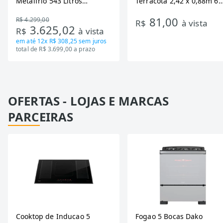
Metalfrio 543 Litros
Terracota 2,42 x 0,88m 6
DA550IF - Dupla Ação,
Ondas
81,00
R$ 4.299,00
Tecnologia Inverter, Branco,
R$
à vista
3.625,02
R$
à vista
Bivolt
em até
12x R$ 308,25
sem juros
total de R$ 3.699,00 a prazo
OFERTAS - LOJAS E MARCAS
PARCEIRAS
Cooktop de Inducao 5
Fogao 5 Bocas Dako