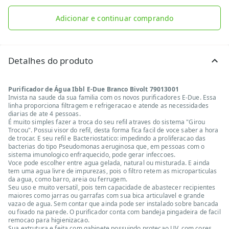
Adicionar e continuar comprando
Detalhes do produto
Purificador de Água Ibbl E-Due Branco Bivolt 79013001
Invista na saude da sua familia com os novos purificadores E-Due. Essa
linha proporciona filtragem e refrigeracao e atende as necessidades
diarias de ate 4 pessoas.
É muito simples fazer a troca do seu refil atraves do sistema "Girou
Trocou". Possui visor do refil, desta forma fica facil de voce saber a hora
de trocar. E seu refil e Bacteriostatico: impedindo a proliferacao das
bacterias do tipo Pseudomonas aeruginosa que, em pessoas com o
sistema imunologico enfraquecido, pode gerar infeccoes.
Voce pode escolher entre agua gelada, natural ou misturada. E ainda
tem uma agua livre de impurezas, pois o filtro retem as microparticulas
da agua, como barro, areia ou ferrugem.
Seu uso e muito versatil, pois tem capacidade de abastecer recipientes
maiores como jarras ou garrafas com sua bica articulavel e grande
vazao de agua. Sem contar que ainda pode ser instalado sobre bancada
ou fixado na parede. O purificador conta com bandeja pingadeira de facil
remocao para higienizacao.
Sua extrutura e feita com gabinete possuindo protecao UV, com cores