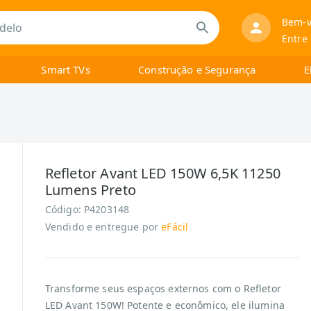
Bem-v
Entre
Smart TVs
Construção e Segurança
E
Refletor Avant LED 150W 6,5K 11250
Lumens Preto
Código:
P4203148
Vendido e entregue por
eFácil
Transforme seus espaços externos com o Refletor
LED Avant 150W! Potente e econômico, ele ilumina