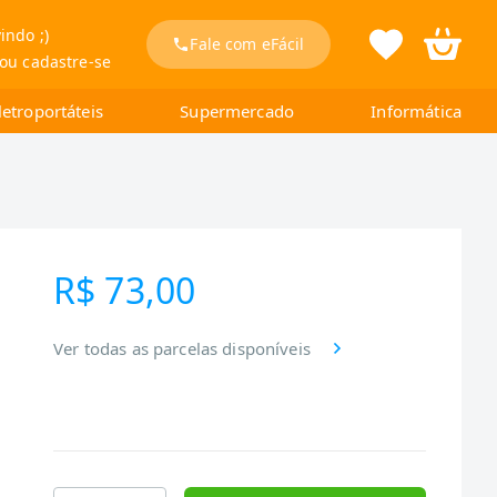
indo ;)
Fale com eFácil
 ou cadastre-se
letroportáteis
Supermercado
Informática
R$ 73,00
Ver todas as parcelas disponíveis