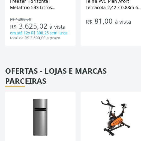
Freezer Horizontal
Telha PVC Plan Afort
Metalfrio 543 Litros
Terracota 2,42 x 0,88m 6
DA550IF - Dupla Ação,
Ondas
81,00
R$ 4.299,00
Tecnologia Inverter, Branco,
R$
à vista
3.625,02
R$
à vista
Bivolt
em até
12x R$ 308,25
sem juros
total de R$ 3.699,00 a prazo
OFERTAS - LOJAS E MARCAS
PARCEIRAS