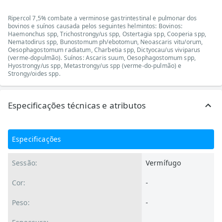
Ripercol 7,5% combate a verminose gastrintestinal e pulmonar dos
bovinos e suínos causada pelos seguintes helmintos: Bovinos:
Haemonchus spp, Trichostrongy/us spp, Ostertagia spp, Cooperia spp,
Nematodirus spp, Bunostomum ph/ebotomun, Neoascaris vitu/orum,
Oesophagostomum radiatum, Charbetia spp, Dictyocau/us viviparus
(verme-dopulmão). Suínos: Ascaris suum, Oesophagostomum spp,
Hyostrongy/us spp, Metastrongy/us spp (verme-do-pulmão) e
Strongy/oides spp.
Especificações técnicas e atributos
Especificações
Sessão:
Vermífugo
Cor:
-
Peso:
-