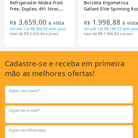
Refrigerador Midea Frost
Bicicleta Ergometrica
Free, Duplex, 491 litros,
Gallant Elite Spinning Ro
Inverter, Inox e Bivolt (MD-
de Inercia 13KG ate 110K
3.659,00
1.998,88
RT650EVK463)
Mecanica GSB13HBTA-PT
R$
à vista
R$
à vist
em até
12x R$ 304,92
sem juros
em até
12x R$ 166,57
sem juro
total de R$ 3.659,04 a prazo
total de R$ 1.998,84 a prazo
Cadastre-se
e receba em primeira
mão as
melhores ofertas!
Digite seu nome*
Digite seu e-mail*
Digite seu WhatsApp