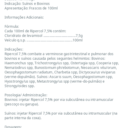
Indicação: Suínos e Bovinos
Apresentação: Frascos de 100ml
Informações Adicionais:
Fórmula:
Cada 100ml de Ripercol 7,5% contém:
Cloridrato de levamisol ....................................7,5g
Veículo q.s.p. ...................................................100ml
Indicações:
Ripercol 7,5% combate a verminose gastrintestinal e pulmonar dos
bovinos e suínos causada pelos seguintes helmintos: Bovinos:
Haemonchus spp, Trichostrongy/us spp, Ostertagia spp, Cooperia spp,
Nematodirus spp, Bunostomum ph/ebotomun, Neoascaris vitu/orum,
Oesophagostomum radiatum, Charbetia spp, Dictyocau/us viviparus
(verme-dopulmão). Suínos: Ascaris suum, Oesophagostomum spp,
Hyostrongy/us spp, Metastrongy/us spp (verme-do-pulmão) e
Strongy/oides spp.
Posologia/ Administração:
Bovinos: injetar Ripercol 7,5% por via subcutânea ou intramuscular
(pescoço ou garupa).
Suínos: injetar Ripercol 7,5% por via subcutânea ou intramuscular (na
parte interna da coxa).
Dosagens: