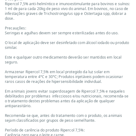
Ripercol 7,5% anti-helmíntico e imunoestimulante para bovinos e suínos:
1 ml de para cada 20kg de peso vivo do animal. Em bovinos, no caso de
infestações graves de Trichostrongy/us spp e Ostertagia spp, dobrar a
dose.
Precauções:
Seringas e agulhas devem ser sempre esterilizadas antes do uso.
O local de aplicação deve ser desinfetado com álcool iodado ou produto
similar.
Este e qualquer outro medicamento deverão ser mantidos em local
seguro.
Armazenar Ripercol 7,5% em local protegido da luz solar em
temperatura entre 4°C e 30°C; Produtos injetáveis podem ocasionar
raros casos de reações de hipersensibilidade individual.
Em animais jovens evitar superdosagem de Ripercol 7,5% e naqueles
debilitados por problemas infecciosos e/ou nutricionais, recomenda-se
o tratamento destes problemas antes da aplicação de qualquer
antiparasitário.
Recomenda-se que, antes do tratamento com o produto, os animais
sejam classificados por grupos de peso semelhante.
Período de carência do produto Ripercol 7,5%:
Carência zero para o leite e carne.