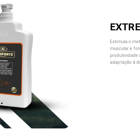
EXTRE
Estimula o me
muscular e fo
produtividade 
adaptação à di