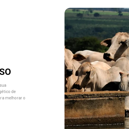
USO
 sua
gético de
ara melhorar o