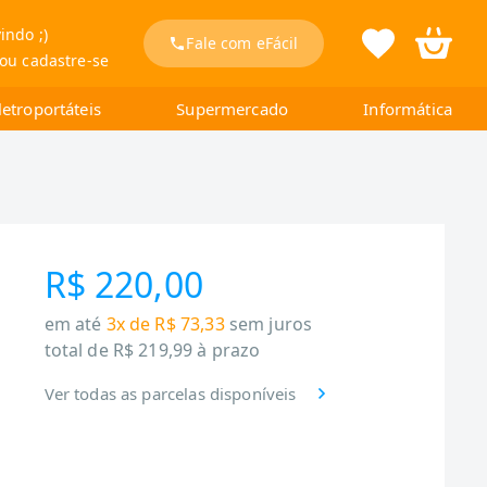
indo ;)
Fale com eFácil
 ou cadastre-se
letroportáteis
Supermercado
Informática
R$ 220,00
em até
3x de R$ 73,33
sem juros
total de
R$ 219,99
à prazo
Ver todas as parcelas disponíveis