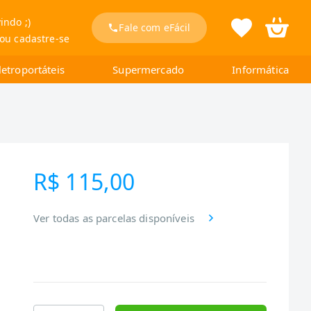
indo ;)
Fale com eFácil
 ou cadastre-se
letroportáteis
Supermercado
Informática
R$ 115,00
Ver todas as parcelas disponíveis