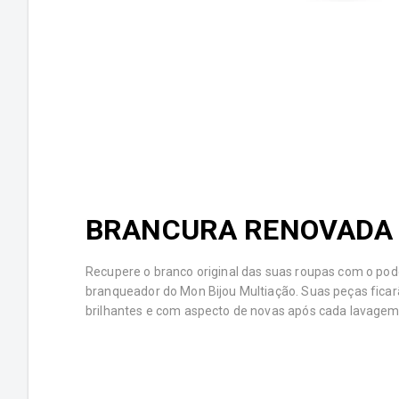
BRANCURA RENOVADA
Recupere o branco original das suas roupas com o pod
branqueador do Mon Bijou Multiação. Suas peças fica
brilhantes e com aspecto de novas após cada lavagem