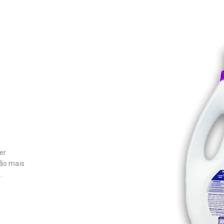
er
rão mais
.