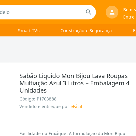
Bem-v
Entre
Smart TVs
Construção e Segurança
E
Sabão Liquido Mon Bijou Lava Roupas
Multiação Azul 3 Litros – Embalagem 4
Unidades
Código:
P1703888
Vendido e entregue por
eFácil
Facilidade no Enxágue: A formulação do Mon Bijou