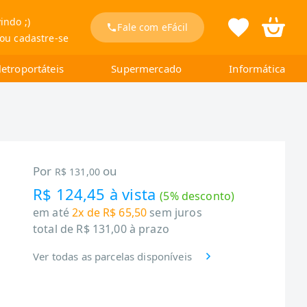
indo ;)
Fale com eFácil
 ou cadastre-se
letroportáteis
Supermercado
Informática
Por
ou
R$ 131,00
R$ 124,45
à vista
(
5
% desconto)
em até
2x de R$ 65,50
sem juros
total de
R$ 131,00
à prazo
Ver todas as parcelas disponíveis