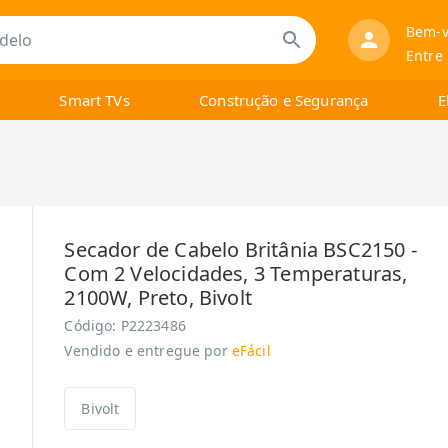
Bem-v
Entre
Smart TVs
Construção e Segurança
E
Secador de Cabelo Britânia BSC2150 -
Com 2 Velocidades, 3 Temperaturas,
2100W, Preto, Bivolt
Código:
P2223486
Vendido e entregue por
eFácil
Bivolt