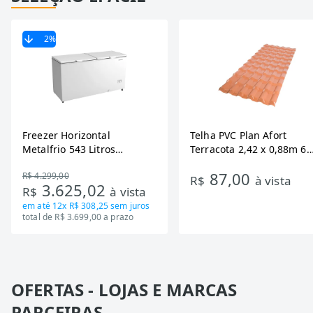
2
%
Freezer Horizontal
Telha PVC Plan Afort
Metalfrio 543 Litros
Terracota 2,42 x 0,88m 6
DA550IF - Dupla Ação,
Ondas
87,00
R$ 4.299,00
Tecnologia Inverter, Branco,
R$
à vista
3.625,02
R$
à vista
Bivolt
em até
12x R$ 308,25
sem juros
total de R$ 3.699,00 a prazo
OFERTAS - LOJAS E MARCAS
PARCEIRAS