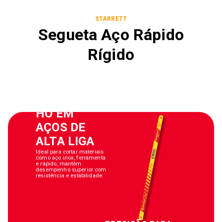
STARRETT
Segueta Aço Rápido
Rígido
DESEMPEN
HO EM
AÇOS DE
ALTA LIGA
Ideal para cortar materiais
como aço inox, ferramenta
e rápido, mantém
desempenho superior com
resistência e estabilidade.