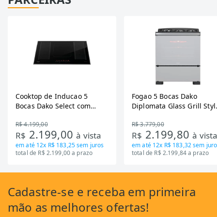
Cooktop de Inducao 5
Fogao 5 Bocas Dako
Bocas Dako Select com
Diplomata Glass Grill Styl
Zona Flexivel 220V
Timer Bivolt
R$ 4.199,00
R$ 3.779,00
2.199,00
2.199,80
R$
à vista
R$
à vist
em até
12x R$ 183,25
sem juros
em até
12x R$ 183,32
sem juro
total de R$ 2.199,00 a prazo
total de R$ 2.199,84 a prazo
Cadastre-se
e receba em primeira
mão as
melhores ofertas!