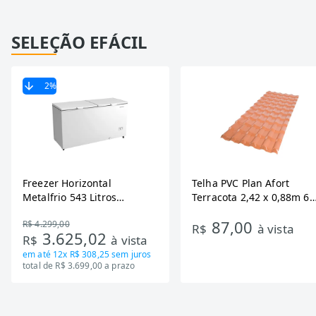
SELEÇÃO EFÁCIL
2
%
Freezer Horizontal
Telha PVC Plan Afort
Metalfrio 543 Litros
Terracota 2,42 x 0,88m 6
DA550IF - Dupla Ação,
Ondas
87,00
R$ 4.299,00
Tecnologia Inverter, Branco,
R$
à vista
3.625,02
R$
à vista
Bivolt
em até
12x R$ 308,25
sem juros
total de R$ 3.699,00 a prazo