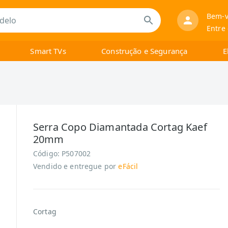
Bem-v
Entre
Smart TVs
Construção e Segurança
E
Serra Copo Diamantada Cortag Kaef
20mm
Código:
P507002
Vendido e entregue por
eFácil
Cortag