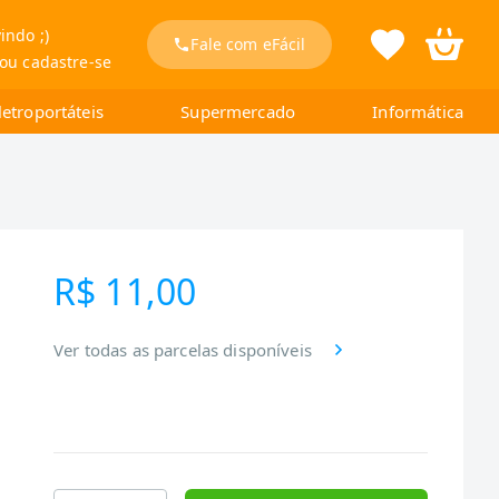
indo ;)
Fale com eFácil
 ou cadastre-se
letroportáteis
Supermercado
Informática
R$ 11,00
Ver todas as parcelas disponíveis