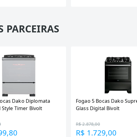
S PARCEIRAS
Bocas Dako Diplomata
Fogao 5 Bocas Dako Supr
l Style Timer Bivolt
Glass Digital Bivolt
0
R$ 2.878,00
99,80
R$ 1.729,00