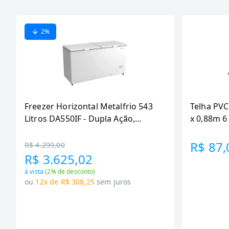
2
%
Freezer Horizontal Metalfrio 543
Telha PVC
Litros DA550IF - Dupla Ação,
x 0,88m 
Tecnologia Inverter, Branco, Bivolt
R$ 87,
R$ 4.299,00
R$ 3.625,02
à vista
(
2
% de desconto)
ou
12x de R$ 308,25
sem juros