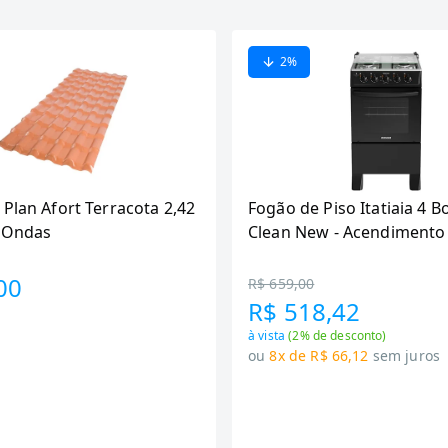
2
%
 Plan Afort Terracota 2,42
Fogão de Piso Itatiaia 4 B
6 Ondas
Clean New - Acendimento
Preto
00
R$ 659,00
R$ 518,42
à vista
(
2
% de desconto)
ou
8x de R$ 66,12
sem juros