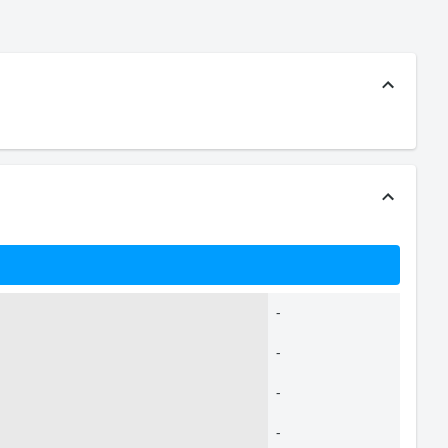
-
-
-
-