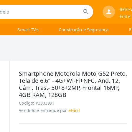
Bem-v
Entre
Smart TVs
Construção e Segurança
E
Smartphone Motorola Moto G52 Preto,
Tela de 6.6" - 4G+Wi-Fi+NFC, And. 12,
Câm. Tras.- 50+8+2MP, Frontal 16MP,
4GB RAM, 128GB
Código:
P3303991
Vendido e entregue por
eFácil