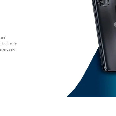
ssui
m toque de
 manuseio