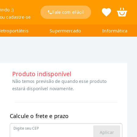
indo ;)
Fale com eFácil
 ou cadastre-se
letroportáteis
Supermercado
Informática
Produto indisponível
Não temos previsão de quando esse produto
estará disponível novamente.
Calcule o frete e prazo
Digite seu CEP
Aplicar