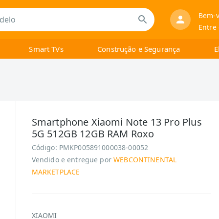
Bem-v
Entre
Smart TVs
Construção e Segurança
E
Smartphone Xiaomi Note 13 Pro Plus
5G 512GB 12GB RAM Roxo
Código:
PMKP005891000038-00052
Vendido e entregue por
WEBCONTINENTAL
MARKETPLACE
XIAOMI