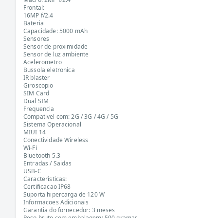
Frontal:
16MP f/2.4
Bateria
Capacidade: 5000 mAh
Sensores
Sensor de proximidade
Sensor de luz ambiente
Acelerometro
Bussola eletronica
IR blaster
Giroscopio
SIM Card
Dual SIM
Frequencia
Compativel com: 2G / 3G / 4G / 5G
Sistema Operacional
MIUI 14
Conectividade Wireless
Wi-Fi
Bluetooth 5.3
Entradas / Saidas
USB-C
Caracteristicas:
Certificacao IP68
Suporta hipercarga de 120 W
Informacoes Adicionais
Garantia do fornecedor: 3 meses
Peso bruto com embalagem: 500 gramas