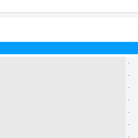
-
-
-
-
-
-
-