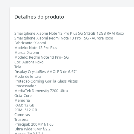
Detalhes do produto
Smartphone Xiaomi Note 13 Pro Plus 5G 512GB 12GB RAM Roxo
Smartphone Xiaomi Redmi Note 13 Pro+ 5G - Aurora Roxo
Fabricante: Xiaomi
Modelo: Note 13 Pro Plus
Marca: Xiaomi
Modelo: Redmi Note 13 Pro+ 5G
Cor: Aurora Roxo
Tela
Display CrystalRes AMOLED de 6.67"
Modo de leitura
Protecao Corning Gorilla Glass Victus
Processador
MediaTek Dimensity 7200 Ultra
Octa-Core
Memoria
RAM: 12 GB
ROM: 512 GB
Cameras
Traseira:
Principal: 200MP f/1.65
Ultra Wide: 8MP f/2.2
Macro: 2MP f/2.4