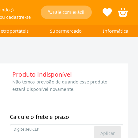
indo ;)
Fale com eFácil
 ou cadastre-se
letroportáteis
Supermercado
Informática
Produto indisponível
Não temos previsão de quando esse produto
estará disponível novamente.
Calcule o frete e prazo
Digite seu CEP
Aplicar