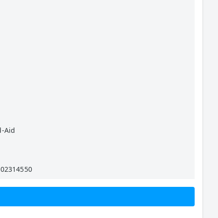
-Aid
602314550