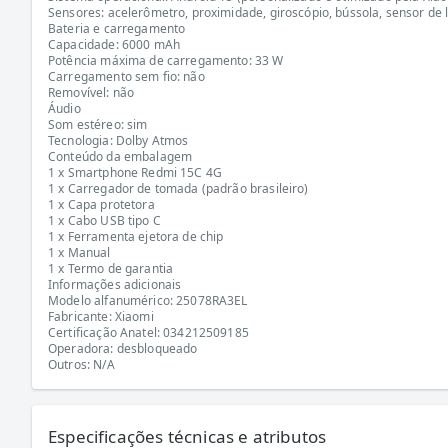
Sensores: acelerômetro, proximidade, giroscópio, bússola, sensor de l
Bateria e carregamento
Capacidade: 6000 mAh
Potência máxima de carregamento: 33 W
Carregamento sem fio: não
Removível: não
Áudio
Som estéreo: sim
Tecnologia: Dolby Atmos
Conteúdo da embalagem
1 x Smartphone Redmi 15C 4G
1 x Carregador de tomada (padrão brasileiro)
1 x Capa protetora
1 x Cabo USB tipo C
1 x Ferramenta ejetora de chip
1 x Manual
1 x Termo de garantia
Informações adicionais
Modelo alfanumérico: 25078RA3EL
Fabricante: Xiaomi
Certificação Anatel: 034212509185
Operadora: desbloqueado
Outros: N/A
Especificações técnicas e atributos