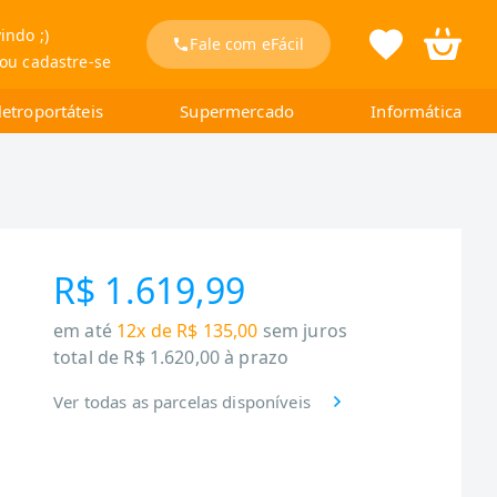
indo ;)
Fale com eFácil
 ou cadastre-se
letroportáteis
Supermercado
Informática
R$ 1.619,99
em até
12x de R$ 135,00
sem juros
total de
R$ 1.620,00
à prazo
Ver todas as parcelas disponíveis