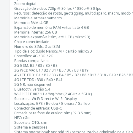
Zoom: digital
Gravação de vídeo: 720p @ 30 fps / 1080p @ 30 fps
Recursos: detecção de rosto, geotagging, multidisparo, macro, modo 
Memória e armazenamento
Memória RAM: 4 GB
Expansão de memória RAM virtual: até 4 GB
Memória interna: 256 GB
Memória expansível: sim, até 1 TB (microSD)
Chip e conectividade
Número de SIMs: Dual SIM
Tipo de slot: duplo NanoSIM + cartão microSD
Conexões: 4G / 3G / 2G
Bandas compatíveis:
2G GSM: B2 / B3 / B5 / B8
3G WCDMA: B1 / B2 / B4 / B5 / B6 / B8 / B19
4G LTE FDD: B1 / B2 / B3 / B4 / B5 / B7 / B8 / B13 / B18 / B19 / B26 / B
4G LTE TDD: B38 / B40 / B41
5G NR: não disponível
Bluetooth: versão 5.4
Wi-Fi: IEEE 802.11 a/b/g/n/ac (2.4GHz e 5GHz)
Suporte a Wi-Fi Direct e Wi-Fi Display
Localização: GPS / Beidou / Glonass / Galileo
Conector de entrada: USB-C
Entrada para fone de ouvido: sim (P2 3.5 mm)
NFC: não
Suporte a OTG: sim
Sistema e sensores
Sistema operacional: Android 15 (personalizado e otimizado pela Xia