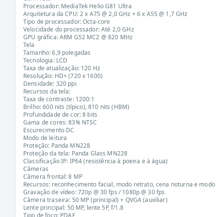
Processador: MediaTek Helio G81 Ultra
Arquitetura da CPU: 2 x A75 @ 2,0 GHz + 6 x A55 @ 1,7 GHz
Tipo de processador: Octa-core
Velocidade do processador: Até 2,0 GHz
GPU gráfica: ARM G52 MC2 @ 820 MHz
Tela
Tamanho: 6,9 polegadas
Tecnologia: LCD
Taxa de atualização: 120 Hz
Resolução: HD+ (720 x 1600)
Densidade: 320 ppi
Recursos da tela:
Taxa de contraste: 1200:1
Brilho: 600 nits (típico), 810 nits (HBM)
Profundidade de cor: 8 bits
Gama de cores: 83% NTSC
Escurecimento DC
Modo de leitura
Proteção: Panda MN228
Proteção da tela: Panda Glass MN228
Classificação IP: IP64 (resistência à poeira e à água)
Câmeras
Câmera frontal: 8 MP
Recursos: reconhecimento facial, modo retrato, cena noturna e modo
Gravação de vídeo: 720p @ 30 fps / 1080p @ 30 fps
Câmera traseira: 50 MP (principal) + QVGA (auxiliar)
Lente principal: 50 MP, lente 5P, f/1.8
Tipo de foco: PDAF