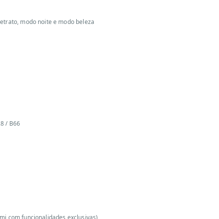
retrato, modo noite e modo beleza
28 / B66
omi com funcionalidades exclusivas)