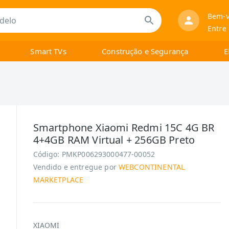
Bem-v
Entre
Smart TVs
Construção e Segurança
E
Smartphone Xiaomi Redmi 15C 4G BR
4+4GB RAM Virtual + 256GB Preto
Código:
PMKP006293000477-00052
Vendido e entregue por
WEBCONTINENTAL
MARKETPLACE
XIAOMI