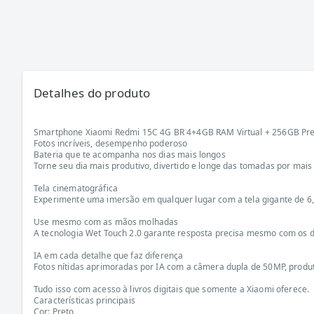
Detalhes do produto
Smartphone Xiaomi Redmi 15C 4G BR 4+4GB RAM Virtual + 256GB Pr
Fotos incríveis, desempenho poderoso
Bateria que te acompanha nos dias mais longos
Torne seu dia mais produtivo, divertido e longe das tomadas por ma
Tela cinematográfica
Experimente uma imersão em qualquer lugar com a tela gigante de 6,9¿
Use mesmo com as mãos molhadas
A tecnologia Wet Touch 2.0 garante resposta precisa mesmo com os de
IA em cada detalhe que faz diferença
Fotos nítidas aprimoradas por IA com a câmera dupla de 50MP, produti
Tudo isso com acesso à livros digitais que somente a Xiaomi oferece.
Características principais
Cor: Preto