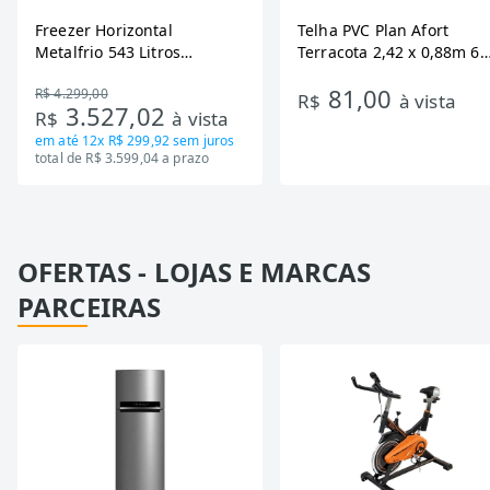
Freezer Horizontal
Telha PVC Plan Afort
Metalfrio 543 Litros
Terracota 2,42 x 0,88m 6
DA550IF - Dupla Ação,
Ondas
81,00
R$ 4.299,00
Tecnologia Inverter, Branco,
R$
à vista
3.527,02
R$
à vista
Bivolt
em até
12x R$ 299,92
sem juros
total de R$ 3.599,04 a prazo
OFERTAS - LOJAS E MARCAS
PARCEIRAS