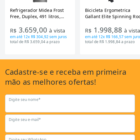
Refrigerador Midea Frost
Bicicleta Ergometrica
Free, Duplex, 491 litros,
Gallant Elite Spinning Ro
Inverter, Inox e Bivolt (MD-
de Inercia 13KG ate 110K
3.659,00
1.998,88
RT650EVK463)
Mecanica GSB13HBTA-PT
R$
à vista
R$
à vist
em até
12x R$ 304,92
sem juros
em até
12x R$ 166,57
sem juro
total de R$ 3.659,04 a prazo
total de R$ 1.998,84 a prazo
Cadastre-se
e receba em primeira
mão as
melhores ofertas!
Digite seu nome*
Digite seu e-mail*
Digite seu WhatsApp