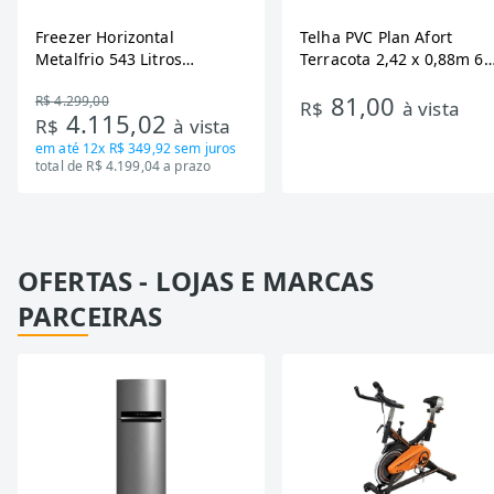
Freezer Horizontal
Telha PVC Plan Afort
Metalfrio 543 Litros
Terracota 2,42 x 0,88m 6
DA550IF - Dupla Ação,
Ondas
81,00
R$ 4.299,00
Tecnologia Inverter, Branco,
R$
à vista
4.115,02
R$
à vista
Bivolt
em até
12x R$ 349,92
sem juros
total de R$ 4.199,04 a prazo
OFERTAS - LOJAS E MARCAS
PARCEIRAS