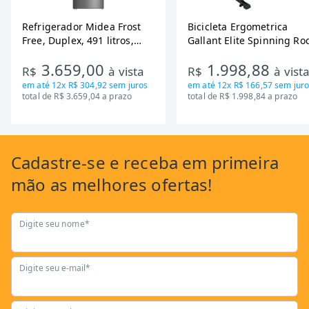
Refrigerador Midea Frost
Bicicleta Ergometrica
Free, Duplex, 491 litros,
Gallant Elite Spinning Ro
Inverter, Inox e Bivolt (MD-
de Inercia 13KG ate 110K
3.659,00
1.998,88
RT650EVK463)
Mecanica GSB13HBTA-PT
R$
à vista
R$
à vist
em até
12x R$ 304,92
sem juros
em até
12x R$ 166,57
sem juro
total de R$ 3.659,04 a prazo
total de R$ 1.998,84 a prazo
Cadastre-se
e receba em primeira
mão as
melhores ofertas!
Digite seu nome*
Digite seu e-mail*