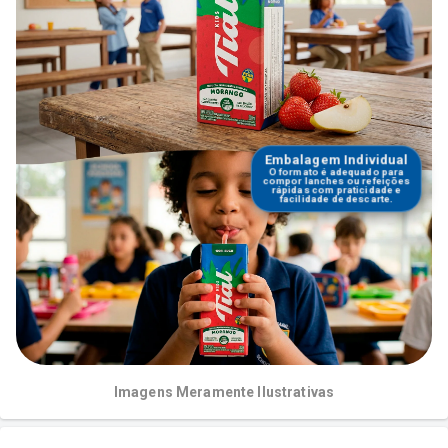
Embalagem Individual
O formato é adequado para
compor lanches ou refeições
rápidas com praticidade e
facilidade de descarte.
Imagens Meramente Ilustrativas