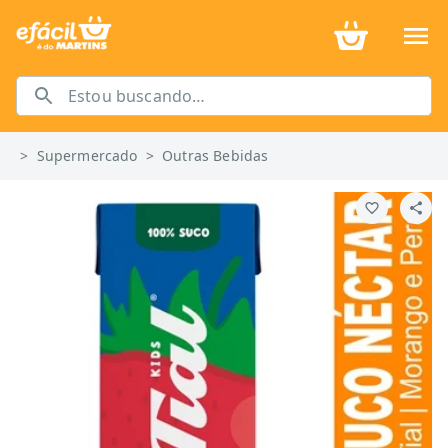
>
Supermercado
>
Outras Bebidas