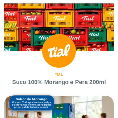
TIAL
Suco 100% Morango e Pera 200ml
Sabor de Morango
O suco Tial apresenta a polpa
de Morango como ingrediente
principal da bebida pronta.