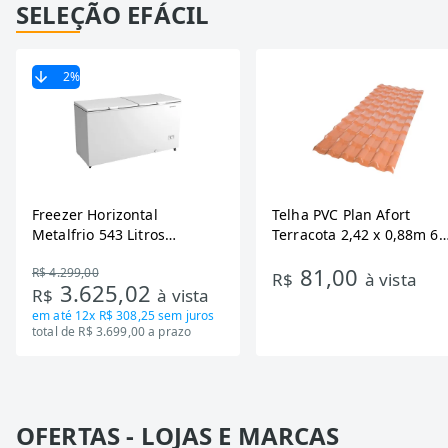
SELEÇÃO EFÁCIL
2
%
Freezer Horizontal
Telha PVC Plan Afort
Metalfrio 543 Litros
Terracota 2,42 x 0,88m 6
DA550IF - Dupla Ação,
Ondas
81,00
R$ 4.299,00
Tecnologia Inverter, Branco,
R$
à vista
3.625,02
R$
à vista
Bivolt
em até
12x R$ 308,25
sem juros
total de R$ 3.699,00 a prazo
OFERTAS - LOJAS E MARCAS