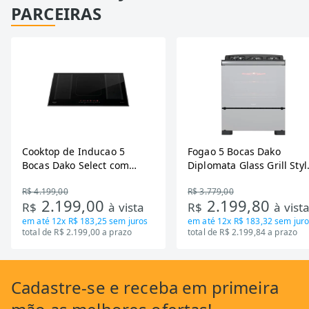
PARCEIRAS
Cooktop de Inducao 5
Fogao 5 Bocas Dako
Bocas Dako Select com
Diplomata Glass Grill Styl
Zona Flexivel 220V
Timer Bivolt
R$ 4.199,00
R$ 3.779,00
2.199,00
2.199,80
R$
à vista
R$
à vist
em até
12x R$ 183,25
sem juros
em até
12x R$ 183,32
sem juro
total de R$ 2.199,00 a prazo
total de R$ 2.199,84 a prazo
Cadastre-se
e receba em primeira