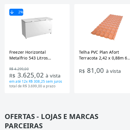
2
%
Freezer Horizontal
Telha PVC Plan Afort
Metalfrio 543 Litros
Terracota 2,42 x 0,88m 6
DA550IF - Dupla Ação,
Ondas
81,00
R$ 4.299,00
Tecnologia Inverter, Branco,
R$
à vista
3.625,02
R$
à vista
Bivolt
em até
12x R$ 308,25
sem juros
total de R$ 3.699,00 a prazo
OFERTAS - LOJAS E MARCAS
PARCEIRAS