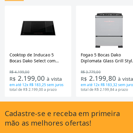
Cooktop de Inducao 5
Fogao 5 Bocas Dako
Bocas Dako Select com
Diplomata Glass Grill Styl
Zona Flexivel 220V
Timer Bivolt
R$ 4.199,00
R$ 3.779,00
2.199,00
2.199,80
R$
à vista
R$
à vist
em até
12x R$ 183,25
sem juros
em até
12x R$ 183,32
sem juro
total de R$ 2.199,00 a prazo
total de R$ 2.199,84 a prazo
Cadastre-se
e receba em primeira
mão as
melhores ofertas!