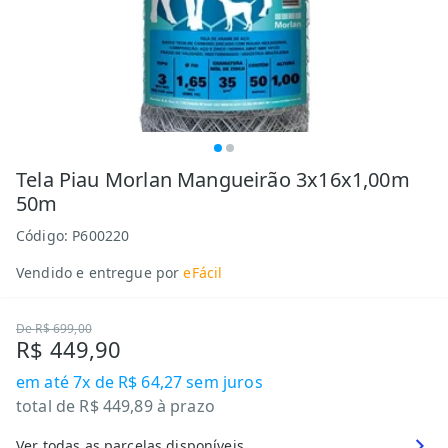
Tela Piau Morlan Mangueirão 3x16x1,00m
50m
Código:
P600220
Vendido e entregue por
eFácil
De
R$ 699,00
R$ 449,90
em até
7x de R$ 64,27
sem juros
total de
R$ 449,89
à prazo
Ver todas as parcelas disponíveis