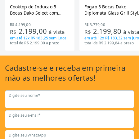
Cooktop de Inducao 5
Fogao 5 Bocas Dako
Bocas Dako Select com
Diplomata Glass Grill Styl
Zona Flexivel 220V
Timer Bivolt
R$ 4.199,00
R$ 3.779,00
2.199,00
2.199,80
R$
à vista
R$
à vist
em até
12x R$ 183,25
sem juros
em até
12x R$ 183,32
sem juro
total de R$ 2.199,00 a prazo
total de R$ 2.199,84 a prazo
Cadastre-se
e receba em primeira
mão as
melhores ofertas!
Digite seu nome*
Digite seu e-mail*
Digite seu WhatsApp