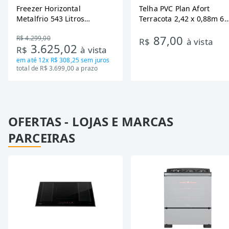
Freezer Horizontal
Telha PVC Plan Afort
Metalfrio 543 Litros
Terracota 2,42 x 0,88m 6
DA550IF - Dupla Ação,
Ondas
87,00
R$ 4.299,00
Tecnologia Inverter, Branco,
R$
à vista
3.625,02
R$
à vista
Bivolt
em até
12x R$ 308,25
sem juros
total de R$ 3.699,00 a prazo
OFERTAS - LOJAS E MARCAS
PARCEIRAS