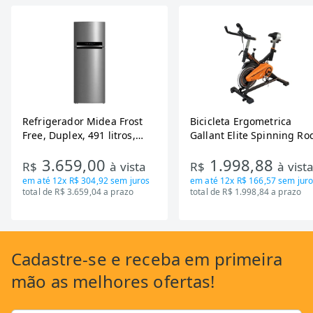
Refrigerador Midea Frost
Bicicleta Ergometrica
Free, Duplex, 491 litros,
Gallant Elite Spinning Ro
Inverter, Inox e Bivolt (MD-
de Inercia 13KG ate 110K
3.659,00
1.998,88
RT650EVK463)
Mecanica GSB13HBTA-PT
R$
à vista
R$
à vist
em até
12x R$ 304,92
sem juros
em até
12x R$ 166,57
sem juro
total de R$ 3.659,04 a prazo
total de R$ 1.998,84 a prazo
Cadastre-se
e receba em primeira
mão as
melhores ofertas!