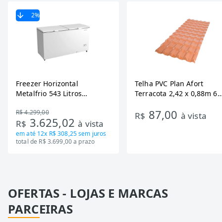
2
%
Freezer Horizontal
Telha PVC Plan Afort
Metalfrio 543 Litros
Terracota 2,42 x 0,88m 6
DA550IF - Dupla Ação,
Ondas
87,00
R$ 4.299,00
Tecnologia Inverter, Branco,
R$
à vista
3.625,02
R$
à vista
Bivolt
em até
12x R$ 308,25
sem juros
total de R$ 3.699,00 a prazo
OFERTAS - LOJAS E MARCAS
PARCEIRAS