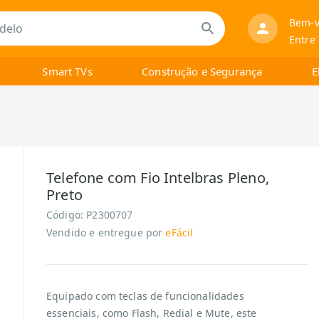
Bem-v
Entre
Smart TVs
Construção e Segurança
E
Telefone com Fio Intelbras Pleno,
Preto
Código:
P2300707
Vendido e entregue por
eFácil
Equipado com teclas de funcionalidades
essenciais, como Flash, Redial e Mute, este