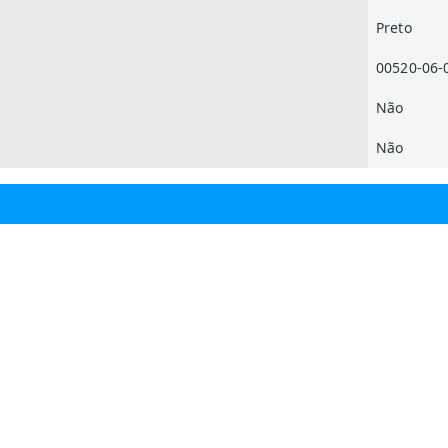
Preto
00520-06-
Não
Não