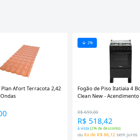
2
%
 Plan Afort Terracota 2,42
Fogão de Piso Itatiaia 4 B
6 Ondas
Clean New - Acendimento
Preto
00
R$ 659,00
R$ 518,42
à vista
(
2
% de desconto)
ou
8x de R$ 66,12
sem juros