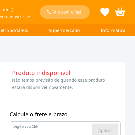
indo ;)
Fale com eFácil
 ou cadastre-se
letroportáteis
Supermercado
Informática
Produto indisponível
Não temos previsão de quando esse produto
estará disponível novamente.
Calcule o frete e prazo
Digite seu CEP
Aplicar