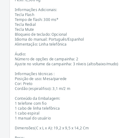
Informações Adicionais:
Tecla Flash
Tempo de flash: 300 ms*
Tecla Redial
Tecla Mute
Bloqueio de teclado: Opcional
Idioma do manual: Português/Espanhol
Alimentação: Linha telefônica
Áudio:
Número de opções de campainha: 2
Ajuste no volume da campainha: 3 níveis (alto/baixo/mudo)
Informações técnicas :
Posição de uso: Mesa/parede
Cor: Preto
Cordão (espiral/liso): 3,1 m/2 m
Conteúdo da Embalagem:
1 telefone com fio
1 cabo de linha telefônica
1 cabo espiral
1 manual do usuário
Dimensões(C x L x A): 19,2 x 9,5 x 14,2 Cm
Peso: