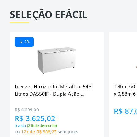
SELEÇÃO EFÁCIL
2
%
Freezer Horizontal Metalfrio 543
Telha PVC
Litros DA550IF - Dupla Ação,
x 0,88m 
Tecnologia Inverter, Branco, Bivolt
R$ 87,
R$ 4.299,00
R$ 3.625,02
à vista
(
2
% de desconto)
ou
12x de R$ 308,25
sem juros