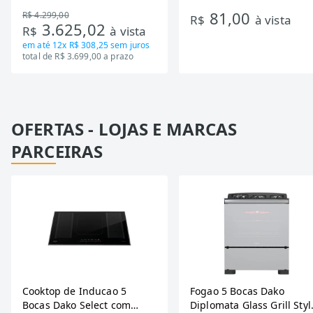
DA550IF - Dupla Ação,
Ondas
81,00
R$ 4.299,00
Tecnologia Inverter, Branco,
R$
à vista
3.625,02
R$
à vista
Bivolt
em até
12x R$ 308,25
sem juros
total de R$ 3.699,00 a prazo
OFERTAS - LOJAS E MARCAS
PARCEIRAS
Cooktop de Inducao 5
Fogao 5 Bocas Dako
Bocas Dako Select com
Diplomata Glass Grill Styl