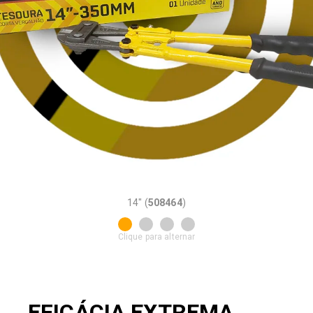
14" (
508464
)
Clique para alternar
EFICÁCIA EXTREMA