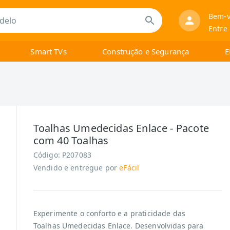
Bem-v
Entre
Smart TVs
Construção e Segurança
E
Toalhas Umedecidas Enlace - Pacote
com 40 Toalhas
Código:
P207083
Vendido e entregue por
eFácil
Experimente o conforto e a praticidade das
Toalhas Umedecidas Enlace. Desenvolvidas para