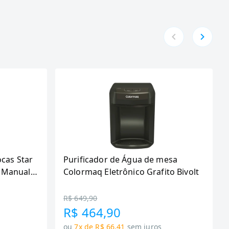
ocas Star
Purificador de Água de mesa
 Manual,
Colormaq Eletrônico Grafito Bivolt
R$ 649,90
R$ 464,90
ou
7x de R$ 66,41
sem juros