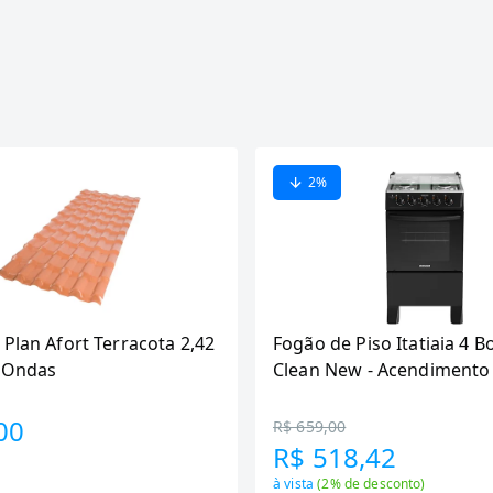
2
%
 Plan Afort Terracota 2,42
Fogão de Piso Itatiaia 4 B
6 Ondas
Clean New - Acendimento
Preto
00
R$ 659,00
R$ 518,42
à vista
(
2
% de desconto)