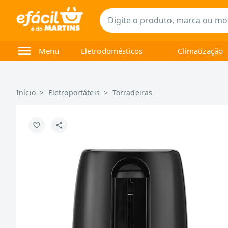
Menu
Eletrodomésticos
Climatização
Início
>
Eletroportáteis
>
Torradeiras