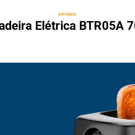
BRITÂNIA
radeira Elétrica BTR05A 
E