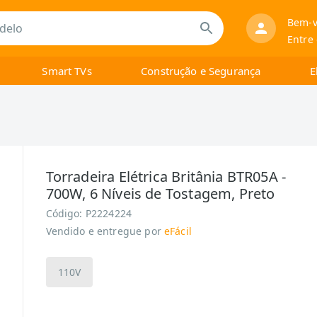
Bem-v
Entre
Smart TVs
Construção e Segurança
E
Torradeira Elétrica Britânia BTR05A -
700W, 6 Níveis de Tostagem, Preto
Código:
P2224224
Vendido e entregue por
eFácil
110V