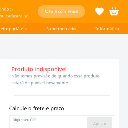
indo ;)
Fale com eFácil
 ou cadastre-se
letroportáteis
Supermercado
Informática
Produto indisponível
Não temos previsão de quando esse produto
estará disponível novamente.
Calcule o frete e prazo
Digite seu CEP
Aplicar