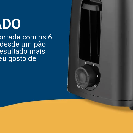
ADO
torrada com os 6
a desde um pão
esultado mais
eu gosto de