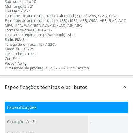
Sub-woofer: 1 x 10"
Mid-range: 2 x 2"
Tweeter: 2 x 2"
Formatos de audio suportados (Bluetooth) : MP3, WAV, WMA, FLAC
Formatos de audio suportados (USB) : MP2, MP3, WMA, APE, FLAC, AAC,
MP4, M4A, WAV (IMA-ADCP & PCM), AIF, AIFC
Formato padrao USB: FAT32
Funcao carregamento (Power bank) : Sim
Radio FM: Sim
Tensao de entrada: 127V-220V
Modo de luz: Sim
Luz strobo: 2 luzes
Cor: Preta
Peso: 17,5Kg
Dimensoes do produto: 75,40 x 35 x 35cm (AxLxP)
Especificações técnicas e atributos
Especificações
Conexão Wi-Fi:
-