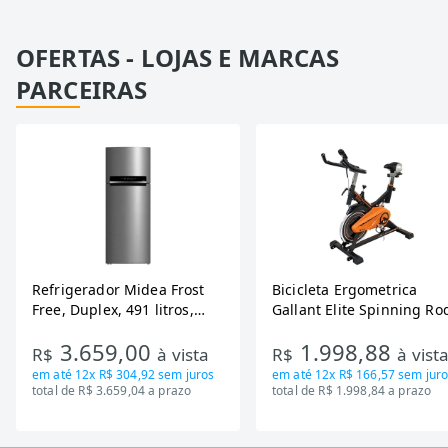
OFERTAS - LOJAS E MARCAS
PARCEIRAS
Refrigerador Midea Frost
Bicicleta Ergometrica
Free, Duplex, 491 litros,
Gallant Elite Spinning Ro
Inverter, Inox e Bivolt (MD-
de Inercia 13KG ate 110K
3.659,00
1.998,88
RT650EVK463)
Mecanica GSB13HBTA-PT
R$
à vista
R$
à vist
em até
12x R$ 304,92
sem juros
em até
12x R$ 166,57
sem juro
total de R$ 3.659,04 a prazo
total de R$ 1.998,84 a prazo