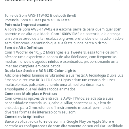
Torre de Som AWS-T1W-02 Bluetooth Bivolt
Potencia, Som e Luzes para a Sua Festa!
Potencia Impressionante
A Torre de Som AWS-T1W-02 e a escolha perfeita para quem quer som
potente e de alta qualidade. Com 1600W RMS de potencia, ela entrega
um som estereo de alta resolucao, graves profundos e um audio nitido e
sem distorcoes, garantindo que sua festa nunca perca o ritmo!
Som de Alta Definicao
Com 1 Woofer de 10¿¿, 2 Midranges e 2 Tweeters, essa torre de som
oferece uma experiencia sonora de alta fidelidade, com frequencias
medias incriveis e agudos nitidos e acentuados, proporcionando uma
imersao completa em cada batida.
Dupla Luz Strobo e RGB LED Color Lights
Adicione efeitos luminosos vibrantes a sua festa! A tecnologia Dupla Luz
Strobo e o recurso RGB LED Color Lights criam um cenario de luzes
multicoloridas pulsantes, criando uma atmosfera dinamica e
empolgante que vai deixar todos animados.
Conexoes Multiplas e Praticas
Com diversas opcoes de entrada, a AWS-T1W-02 se adapta a suas
necessidades: entrada USB, cabo auxiliar, conector RCA, alem de
entradas para 2 microfones e 1 instrumento musical, permitindo
diversas formas de interacao com seu som.
Controle via Aplicativo
Baixe o aplicativo da torre de som na Google Play ou Apple Store e
controle as configuracoes de som diretamente do seu celular. Facilidade