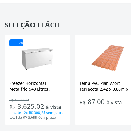
SELEÇÃO EFÁCIL
2
%
Freezer Horizontal
Telha PVC Plan Afort
Metalfrio 543 Litros
Terracota 2,42 x 0,88m 6
DA550IF - Dupla Ação,
Ondas
87,00
R$ 4.299,00
Tecnologia Inverter, Branco,
R$
à vista
3.625,02
R$
à vista
Bivolt
em até
12x R$ 308,25
sem juros
total de R$ 3.699,00 a prazo