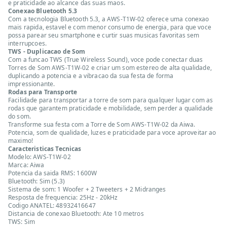
e praticidade ao alcance das suas maos.
Conexao Bluetooth 5.3
Com a tecnologia Bluetooth 5.3, a AWS-T1W-02 oferece uma conexao
mais rapida, estavel e com menor consumo de energia, para que voce
possa parear seu smartphone e curtir suas musicas favoritas sem
interrupcoes.
TWS - Duplicacao de Som
Com a funcao TWS (True Wireless Sound), voce pode conectar duas
Torres de Som AWS-T1W-02 e criar um som estereo de alta qualidade,
duplicando a potencia e a vibracao da sua festa de forma
impressionante.
Rodas para Transporte
Facilidade para transportar a torre de som para qualquer lugar com as
rodas que garantem praticidade e mobilidade, sem perder a qualidade
do som.
Transforme sua festa com a Torre de Som AWS-T1W-02 da Aiwa.
Potencia, som de qualidade, luzes e praticidade para voce aproveitar ao
maximo!
Caracteristicas Tecnicas
Modelo: AWS-T1W-02
Marca: Aiwa
Potencia da saida RMS: 1600W
Bluetooth: Sim (5.3)
Sistema de som: 1 Woofer + 2 Tweeters + 2 Midranges
Resposta de frequencia: 25Hz - 20kHz
Codigo ANATEL: 48932416647
Distancia de conexao Bluetooth: Ate 10 metros
TWS: Sim