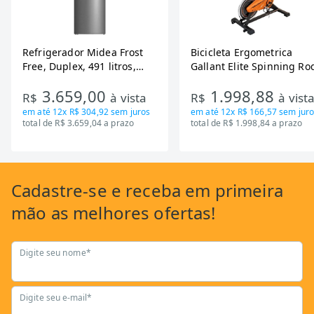
Refrigerador Midea Frost
Bicicleta Ergometrica
Free, Duplex, 491 litros,
Gallant Elite Spinning Ro
Inverter, Inox e Bivolt (MD-
de Inercia 13KG ate 110K
3.659,00
1.998,88
RT650EVK463)
Mecanica GSB13HBTA-PT
R$
à vista
R$
à vist
em até
12x R$ 304,92
sem juros
em até
12x R$ 166,57
sem juro
total de R$ 3.659,04 a prazo
total de R$ 1.998,84 a prazo
Cadastre-se
e receba em primeira
mão as
melhores ofertas!
Digite seu nome*
Digite seu e-mail*