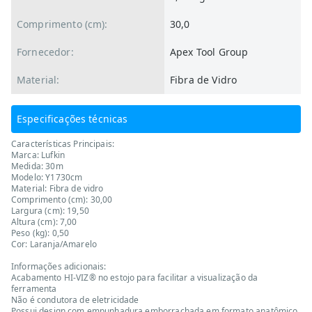
Comprimento (cm):
30,0
Fornecedor:
Apex Tool Group
Material:
Fibra de Vidro
Especificações técnicas
Características Principais:
Marca: Lufkin
Medida: 30m
Modelo: Y1730cm
Material: Fibra de vidro
Comprimento (cm): 30,00
Largura (cm): 19,50
Altura (cm): 7,00
Peso (kg): 0,50
Cor: Laranja/Amarelo
Informações adicionais:
Acabamento HI-VIZ® no estojo para facilitar a visualização da
ferramenta
Não é condutora de eletricidade
Possui design com empunhadura emborrachada em formato anatômico