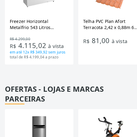
Freezer Horizontal
Telha PVC Plan Afort
Metalfrio 543 Litros
Terracota 2,42 x 0,88m 6
DA550IF - Dupla Ação,
Ondas
81,00
R$ 4.299,00
Tecnologia Inverter, Branco,
R$
à vista
4.115,02
R$
à vista
Bivolt
em até
12x R$ 349,92
sem juros
total de R$ 4.199,04 a prazo
OFERTAS - LOJAS E MARCAS
PARCEIRAS