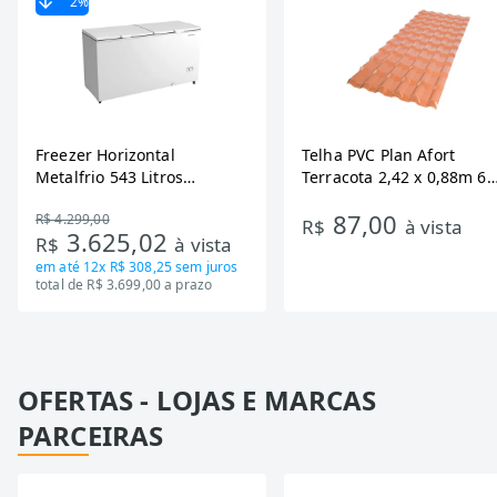
2
%
Freezer Horizontal
Telha PVC Plan Afort
Metalfrio 543 Litros
Terracota 2,42 x 0,88m 6
DA550IF - Dupla Ação,
Ondas
87,00
R$ 4.299,00
Tecnologia Inverter, Branco,
R$
à vista
3.625,02
R$
à vista
Bivolt
em até
12x R$ 308,25
sem juros
total de R$ 3.699,00 a prazo
OFERTAS - LOJAS E MARCAS
PARCEIRAS