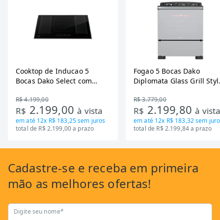
Cooktop de Inducao 5
Fogao 5 Bocas Dako
Bocas Dako Select com
Diplomata Glass Grill Styl
Zona Flexivel 220V
Timer Bivolt
R$ 4.199,00
R$ 3.779,00
2.199,00
2.199,80
R$
à vista
R$
à vist
em até
12x R$ 183,25
sem juros
em até
12x R$ 183,32
sem juro
total de R$ 2.199,00 a prazo
total de R$ 2.199,84 a prazo
Cadastre-se
e receba em primeira
mão as
melhores ofertas!
Digite seu nome*