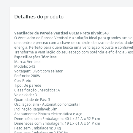
Detalhes do produto
Ventilador de Parede Ventisol 60CM Preto Bivolt 543
O Ventilador de Parede Ventisol é a solução ideal para grandes ambi
um controle preciso com a chave de controle deslizante de velocidade
energia. Perfeito para quem busca uma ventilação robusta e confiável
Transforme a ventilação do seu espaço com potência e eficiência ¿ esc
Especificações Técnicas:
Marca: Ventisol
Modelo: 543
Voltagem: Bivolt com seletor
Potência: 200W
Cor: Preto
Tipo: De parede
Classificação Energética: A
Velocidade: 3
Quantidade de Pás: 3
Oscilação: Sim - Automático horizontal
Inclinação Regulável: Sim
Acabamento: Pintura eletrostática e aço
Dimensões sem Embalagem: 40 L x 52 A x 52 P cm
Dimensões com Embalagem: 19 L x 61 A x 61 P cm
Peso sem Embalagem: 3 Kg
Peso com Embalagem: 3,500 Kg