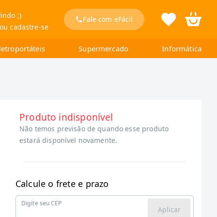
indo ;)
Fale com eFácil
 ou cadastre-se
letroportáteis
Supermercado
Informática
Produto indisponível
Não temos previsão de quando esse produto
estará disponível novamente.
Calcule o frete e prazo
Digite seu CEP
Aplicar