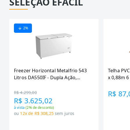
SELEÇÃO EFÁCIL
2
%
Freezer Horizontal Metalfrio 543
Telha PVC
Litros DA550IF - Dupla Ação,
x 0,88m 
Tecnologia Inverter, Branco, Bivolt
R$ 87,
R$ 4.299,00
R$ 3.625,02
à vista
(
2
% de desconto)
ou
12x de R$ 308,25
sem juros