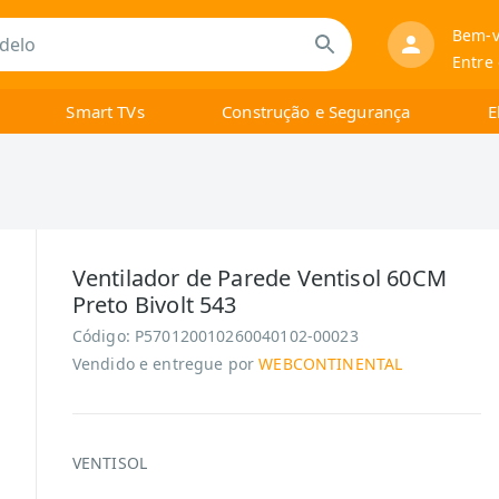
Bem-v
Entre
Smart TVs
Construção e Segurança
E
Ventilador de Parede Ventisol 60CM
Preto Bivolt 543
Código:
P570120010260040102-00023
Vendido e entregue por
WEBCONTINENTAL
VENTISOL