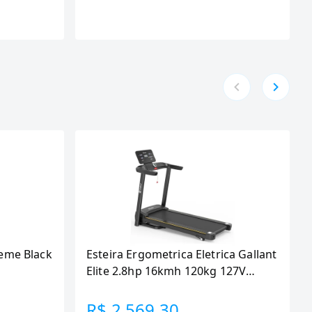
eme Black
Esteira Ergometrica Eletrica Gallant
Elite 2.8hp 16kmh 120kg 127V
(GEE12M28A-127PT)
R$ 2.569,30