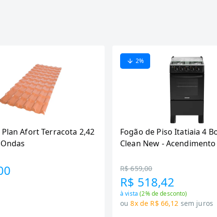
2
%
 Plan Afort Terracota 2,42
Fogão de Piso Itatiaia 4 B
6 Ondas
Clean New - Acendimento
Preto
00
R$ 659,00
R$ 518,42
à vista
(
2
% de desconto)
ou
8x de R$ 66,12
sem juros