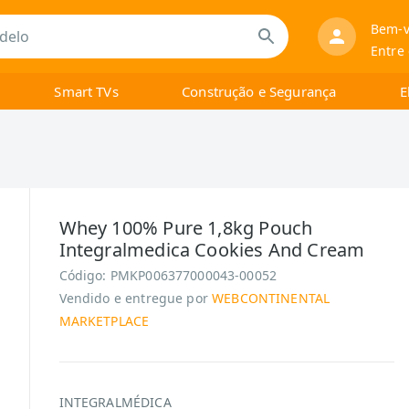
Bem-v
Entre
Smart TVs
Construção e Segurança
E
Whey 100% Pure 1,8kg Pouch
Integralmedica Cookies And Cream
Código:
PMKP006377000043-00052
Vendido e entregue por
WEBCONTINENTAL
MARKETPLACE
INTEGRALMÉDICA