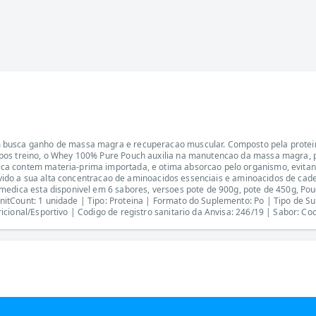
busca ganho de massa magra e recuperacao muscular. Composto pela proteina c
os treino, o Whey 100% Pure Pouch auxilia na manutencao da massa magra, pos
a contem materia-prima importada, e otima absorcao pelo organismo, evitand
 devido a sua alta concentracao de aminoacidos essenciais e aminoacidos de c
medica esta disponivel em 6 sabores, versoes pote de 900g, pote de 450g, Pou
tCount: 1 unidade | Tipo: Proteina | Formato do Suplemento: Po | Tipo de Sup
cional/Esportivo | Codigo de registro sanitario da Anvisa: 246/19 | Sabor: C