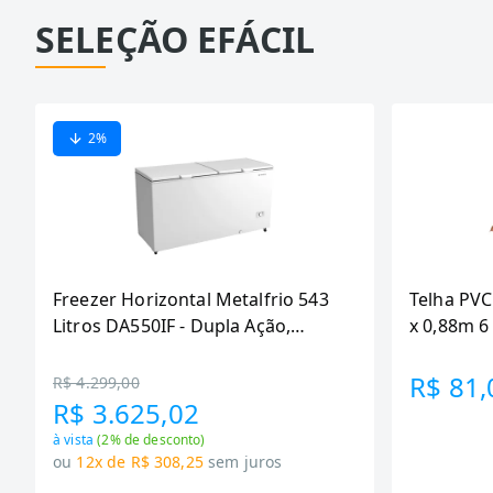
SELEÇÃO EFÁCIL
2
%
Freezer Horizontal Metalfrio 543
Telha PVC
Litros DA550IF - Dupla Ação,
x 0,88m 
Tecnologia Inverter, Branco, Bivolt
R$ 81,
R$ 4.299,00
R$ 3.625,02
à vista
(
2
% de desconto)
ou
12x de R$ 308,25
sem juros