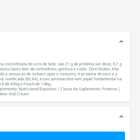
oncentrada do soro de leite, sao 21 g de proteina por dose, 9,7 g
sui baixo teor de carboidrato, gordura e sodio. Zero Gluten. Alta
o a sensacao de inchaco apos o consumo. A proteina do soro e a
adeia ramificada (BCAA), esses aminoacidos tem papel fundamental na
ch de 900g e Pouch de 1,8kg.
lemento: Nutricional/Esportivo | Classe de Suplemento: Proteina |
ookies And Cream