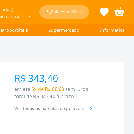
indo ;)
Fale com eFácil
 ou cadastre-se
letroportáteis
Supermercado
Informática
R$ 343,40
em até
5x de R$ 68,68
sem juros
total de
R$ 343,40
à prazo
Ver todas as parcelas disponíveis