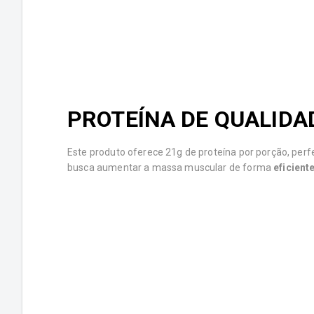
PROTEÍNA DE QUALIDA
Este produto oferece 21g de proteína por porção, per
busca aumentar a massa muscular de forma
eficient