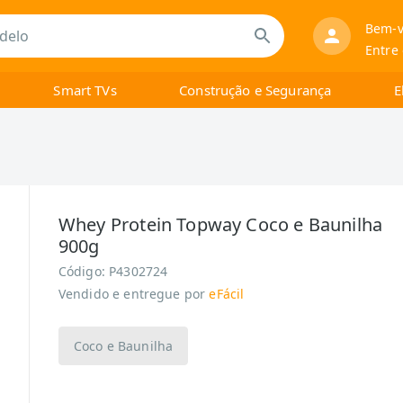
Bem-v
Entre
Smart TVs
Construção e Segurança
E
Whey Protein Topway Coco e Baunilha
900g
Código:
P4302724
Vendido e entregue por
eFácil
Coco e Baunilha