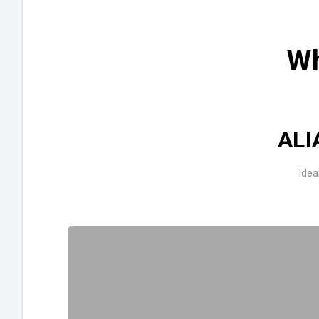
Wh
AL
Idea