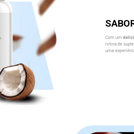
SABOR
Com um
delic
rotina de sup
uma experiênc