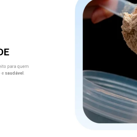
DE
feito para quem
e
e
saudável
.