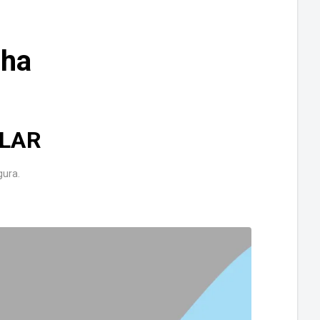
lha
LAR
gura.