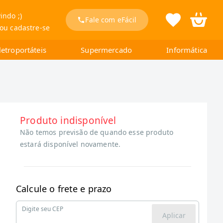
indo ;)
Fale com eFácil
 ou cadastre-se
letroportáteis
Supermercado
Informática
Produto indisponível
Não temos previsão de quando esse produto
estará disponível novamente.
Calcule o frete e prazo
Digite seu CEP
Aplicar