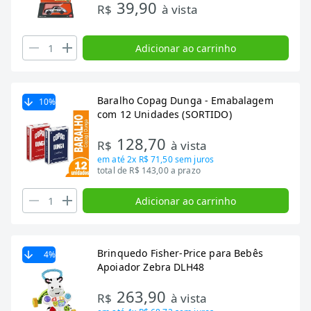
39,90
R$
à vista
Adicionar ao carrinho
Baralho Copag Dunga - Emabalagem
10
%
com 12 Unidades (SORTIDO)
128,70
R$
à vista
em até
2x R$ 71,50
sem juros
total de R$ 143,00 a prazo
Adicionar ao carrinho
Brinquedo Fisher-Price para Bebês
4
%
Apoiador Zebra DLH48
263,90
R$
à vista