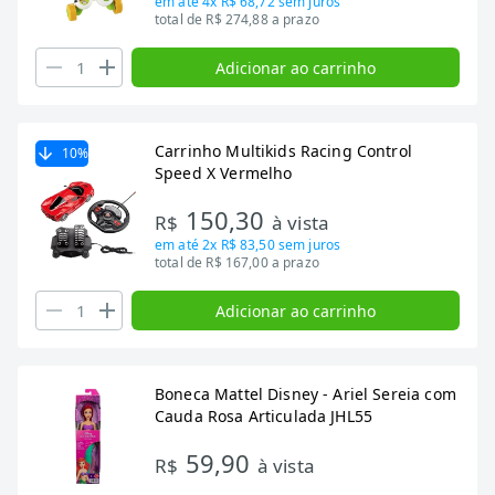
em até
4x R$ 68,72
sem juros
total de R$ 274,88 a prazo
Adicionar ao carrinho
Carrinho Multikids Racing Control
10
%
Speed X Vermelho
150,30
R$
à vista
em até
2x R$ 83,50
sem juros
total de R$ 167,00 a prazo
Adicionar ao carrinho
Boneca Mattel Disney - Ariel Sereia com
Cauda Rosa Articulada JHL55
59,90
R$
à vista