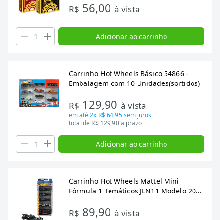
56,00
R$
à vista
Adicionar ao carrinho
Carrinho Hot Wheels Básico 54866 -
Embalagem com 10 Unidades(sortidos)
129,90
R$
à vista
em até
2x R$ 64,95
sem juros
total de R$ 129,90 a prazo
Adicionar ao carrinho
Carrinho Hot Wheels Mattel Mini
Fórmula 1 Temáticos JLN11 Modelo 2025
- Embalagem com 5 Unidades
89,90
(SORTIDO)
R$
à vista