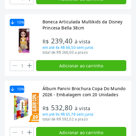
Boneca Articulada Multikids da Disney
10
%
Princesa Bella 38cm
239,40
R$
à vista
em até
4x R$ 66,50
sem juros
total de R$ 266,00 a prazo
Adicionar ao carrinho
Álbum Panini Brochura Copa Do Mundo
10
%
2026 - Embalagem com 20 Unidades
532,80
R$
à vista
em até
9x R$ 65,78
sem juros
total de R$ 592,02 a prazo
Adicionar ao carrinho