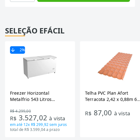
SELEÇÃO EFÁCIL
2
%
Freezer Horizontal
Telha PVC Plan Afort
Metalfrio 543 Litros
Terracota 2,42 x 0,88m 6
DA550IF - Dupla Ação,
Ondas
87,00
R$ 4.299,00
Tecnologia Inverter, Branco,
R$
à vista
3.527,02
R$
à vista
Bivolt
em até
12x R$ 299,92
sem juros
total de R$ 3.599,04 a prazo