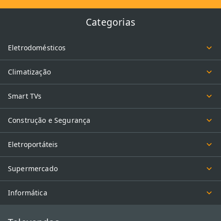
vendidos avulsos e em kits com acessórios complementares.
Categorias
Skates, patins e acessórios de segurança
Eletrodomésticos
Por aqui, você também encontra brinquedos perfeitos para os
pequenos tornarem os momentos de
esporte e lazer
ao ar livre em
Climatização
pura diversão! Temos skates de diversas cores e feitos em
madeira de alta qualidade, patins confortáveis e kits de proteção
Smart TVs
infantil com capacete, tornozeleiras, cotoveleiras e/ou
munhequeiras.
Construção e Segurança
Patinetes tradicionais e elétricos
Eletroportáteis
Nossa seleção de patinetes vai surpreender crianças,
adolescentes e adultos. Contamos com opções tradicionais com
Supermercado
freio a disco e modelos elétricos, fabricados com tecnologia de
ponta, ideais para
se livrarem do trânsito e se locomoverem de
Informática
forma leve e divertida
pelos parques e ruas.