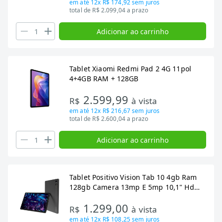
em até
12x R$ 174,92
sem juros
total de R$ 2.099,04 a prazo
Adicionar ao carrinho
Tablet Xiaomi Redmi Pad 2 4G 11pol
4+4GB RAM + 128GB
2.599,99
R$
à vista
em até
12x R$ 216,67
sem juros
total de R$ 2.600,04 a prazo
Adicionar ao carrinho
Tablet Positivo Vision Tab 10 4gb Ram
128gb Camera 13mp E 5mp 10,1" Hd
Ips Android 13 - Preto
1.299,00
R$
à vista
em até
12x R$ 108,25
sem juros