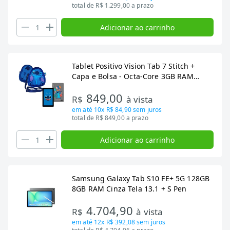
total de R$ 1.299,00 a prazo
Adicionar ao carrinho
Tablet Positivo Vision Tab 7 Stitch +
Capa e Bolsa - Octa-Core 3GB RAM
64GB Android 14 Go Wi-Fi Tela 7´´ IPS -
849,00
Preto
R$
à vista
em até
10x R$ 84,90
sem juros
total de R$ 849,00 a prazo
Adicionar ao carrinho
Samsung Galaxy Tab S10 FE+ 5G 128GB
8GB RAM Cinza Tela 13.1 + S Pen
4.704,90
R$
à vista
em até
12x R$ 392,08
sem juros