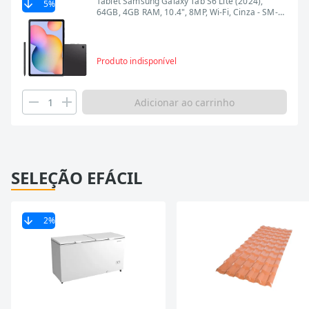
Tablet Samsung Galaxy Tab S6 Lite (2024),
5
%
64GB, 4GB RAM, 10.4", 8MP, Wi-Fi, Cinza - SM-
P620NZADZTO
Produto indisponível
Adicionar ao carrinho
SELEÇÃO EFÁCIL
2
%