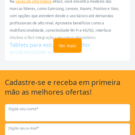
Na
seção de informática
eFácil, você encontra modelos das
marcas líderes, como Samsung, Lenovo, Xiaomi, Positivo e Vaio,
com opções que atendem desde o uso básico até demandas
profissionais de alto nível. Aproveite benefícios como a
multifuncionalidade, conectividade Wi-Fi e 4G/5G, interface
intuitiva e fácil integração com outros dispositivos.
Tablets para estudo e trabalho:
Ver mais
produtividade sem limites
Para quem precisa de um dispositivo prático para substituir o
notebook
em tarefas rápidas e apresentações, os tablets são a
escolha perfeita. Modelos como o Lenovo Tab P11, o Samsung
Cadastre-se
e receba em primeira
Galaxy Tab S9 FE e o Vaio TL10 oferecem desempenho ágil, bateria
mão as
melhores ofertas!
de longa duração e telas confortáveis para leitura e anotações.
Com eles, você consegue realizar multitarefas,
acessando e
Digite seu nome*
editando documentos enquanto participa de videochamadas
ou organiza sua agenda simultaneamente. A criatividade também
ganha força com o uso da caneta touch, ideal para desenhar, fazer
Digite seu e-mail*
anotações manuscritas ou assinar documentos digitais com