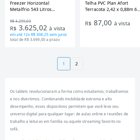
Freezer Horizontal
Telha PVC Plan Afort
Metalfrio 543 Litros
Terracota 2,42 x 0,88m 6
DA550IF - Dupla Ação,
Ondas
87,00
R$ 4.299,00
Tecnologia Inverter, Branco,
R$
à vista
3.625,02
R$
à vista
Bivolt
em até
12x R$ 308,25
sem juros
total de R$ 3.699,00 a prazo
1
2
Os tablets revolucionaram a forma como estudamos, trabalhamos
e nos divertimos. Combinando mobilidade extrema e alto
desempenho, esses dispositivos permitem que você leve seu
universo digital para qualquer lugar: de aulas online e reuniões de
trabalho a leituras em família ou aquele streaming favorito no
sofá.