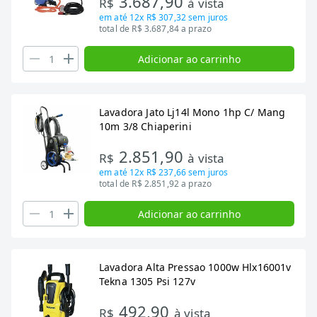
3.687,90
R$
à vista
em até
12x R$ 307,32
sem juros
total de R$ 3.687,84 a prazo
Adicionar ao carrinho
Lavadora Jato Lj14l Mono 1hp C/ Mang
10m 3/8 Chiaperini
2.851,90
R$
à vista
em até
12x R$ 237,66
sem juros
total de R$ 2.851,92 a prazo
Adicionar ao carrinho
Lavadora Alta Pressao 1000w Hlx16001v
Tekna 1305 Psi 127v
492,90
R$
à vista