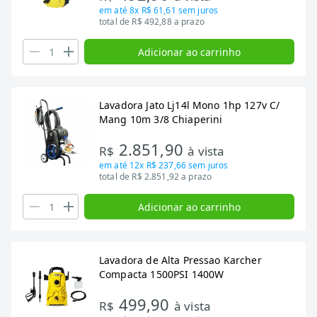
em até
8x R$ 61,61
sem juros
total de R$ 492,88 a prazo
Adicionar ao carrinho
Lavadora Jato Lj14l Mono 1hp 127v C/
Mang 10m 3/8 Chiaperini
2.851,90
R$
à vista
em até
12x R$ 237,66
sem juros
total de R$ 2.851,92 a prazo
Adicionar ao carrinho
Lavadora de Alta Pressao Karcher
Compacta 1500PSI 1400W
499,90
R$
à vista