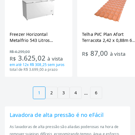
Freezer Horizontal
Telha PVC Plan Afort
Metalfrio 543 Litros
Terracota 2,42 x 0,88m 6
DA550IF - Dupla Ação,
Ondas
87,00
R$ 4.299,00
Tecnologia Inverter, Branco,
R$
à vista
3.625,02
R$
à vista
Bivolt
em até
12x R$ 308,25
sem juros
total de R$ 3.699,00 a prazo
...
1
2
3
4
6
Lavadora de alta pressão é no eFácil
As lavadoras de alta pressão são aliadas poderosas na hora de
remover sujeiras difíceis, economizando tempo, água e esforço.