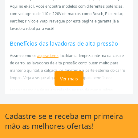
Aqui no eFácil, você encontra modelos com diferentes potências,
com voltagens de 110 e 220V de marcas como Bosch, Electrolux,
Karcher, Philco e Wap. Navegue por esta página e garanta já a
lavadora ideal para você!
Benefícios das lavadoras de alta pressão
Assim como os
aspiradores
facilitam a limpeza interna da casa e
do carro, as lavadoras de alta pressão contribuem muito para
manter o quintal, a calçada, os tapetes e a parte externa do carro
limpos. Veja a seguir alguns de seus principais benefícios:
Ver mais
Menor gasto de água em relação ao uso de mangueiras
tradicionais
;
Limpeza mais eficiente, rápida e com menos esforço em diferentes
Cadastre-se
e receba em primeira
superfícies;
mão as
melhores ofertas!
Alta versatilidade, pois pode ser usada em carros, motos, pisos,
paredes, móveis e ferramentas.