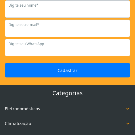
Digite seu nome*
Como escolher sua lavadora de alta
pressão?
Digite seu e-mail*
Para escolher sua lavadora de alta pressão, é importante que você
analise a pressão e a vazão, considerando que quanto maior o PSI
Digite seu WhatsApp
e litros por hora, mais fácil será remover a sujeira pesada.
Observe também se o comprimento da mangueira e os acessórios
que acompanham o equipamento atendem às suas necessidades.
Cadastrar
Quantos litros de água por hora uma
lavadora consome?
Categorias
Depende do modelo, mas geralmente varia entre 300 e 500 litros
por hora. Mesmo assim, o consumo é até 80% menor que o de
Eletrodomésticos
uma mangueira convencional, pois a alta pressão reduz o tempo
de uso.
Climatização
Posso usar lavadora de alta pressão para