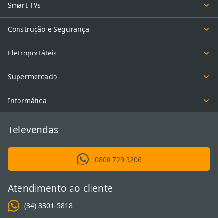
Smart TVs
lavar o carro?
Sim, é uma das aplicações mais comuns. Use o bico com jato mais
Construção e Segurança
suave ou em formato leque para não danificar a pintura.
Evite
direcionar o jato para partes sensíveis
, como sensores e
Eletroportáteis
conexões elétricas.
Supermercado
Já escolheu sua lavadora de alta pressão? Aproveite para conferir
também nossa seleção de
produtos de limpeza
que, além de
Informática
limpar, ajudam a perfumar sua casa!
Televendas
0800 729 5206
Atendimento ao cliente
(34) 3301-5818