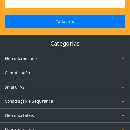
ferramenta perfeita para quem gosta de se aventurar na cozinha e
precisa de um aliado para diversas preparações.
Cadastrar
Como escolher seu mixer?
Para escolher o mixer certo para você, considere fatores como:
Categorias
O material das lâminas: lâminas de aço inoxidável garantem maior
durabilidade e eficiência;
Eletrodomésticos
A potência do aparelho: maior potência significa mais eficiência
para triturar e misturar ingredientes mais densos;
Climatização
Os acessórios inclusos: verifique se o mixer vem com copo
Smart TVs
medidor, batedor de claras ou triturador, de acordo com suas
necessidades.
Construção e Segurança
Qual a diferença entre um mixer e um
Eletroportáteis
liquidificador?
Supermercado
Mixers e liquidificadores são diferentes na forma de uso e