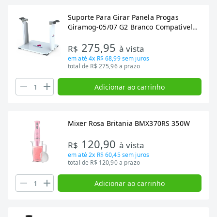
Suporte Para Girar Panela Progas
Giramog-05/07 G2 Branco Compativel
Com Prmog-05/07 P41511
275,95
R$
à vista
em até
4x R$ 68,99
sem juros
total de R$ 275,96 a prazo
Adicionar ao carrinho
Mixer Rosa Britania BMX370RS 350W
120,90
R$
à vista
em até
2x R$ 60,45
sem juros
total de R$ 120,90 a prazo
Adicionar ao carrinho