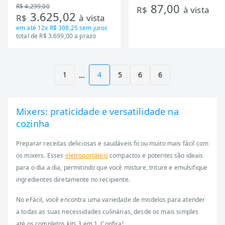
87,00
R$ 4.299,00
Tecnologia Inverter, Branco,
R$
à vista
3.625,02
R$
à vista
Bivolt
em até
12x R$ 308,25
sem juros
total de R$ 3.699,00 a prazo
...
1
4
5
6
6
Mixers: praticidade e versatilidade na
cozinha
Preparar receitas deliciosas e saudáveis ficou muito mais fácil com
os mixers. Esses
eletroportáteis
compactos e potentes são ideais
para o dia a dia, permitindo que você misture, triture e emulsifique
ingredientes diretamente no recipiente.
No eFácil, você encontra uma variedade de modelos para atender
a todas as suas necessidades culinárias, desde os mais simples
até os completos kits 3 em 1. Confira!