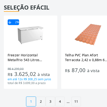
SELEÇÃO EFÁCIL
2
%
Freezer Horizontal
Telha PVC Plan Afort
Metalfrio 543 Litros
Terracota 2,42 x 0,88m 6
DA550IF - Dupla Ação,
Ondas
87,00
R$ 4.299,00
Tecnologia Inverter, Branco,
R$
à vista
3.625,02
R$
à vista
Bivolt
em até
12x R$ 308,25
sem juros
total de R$ 3.699,00 a prazo
...
1
2
3
4
11