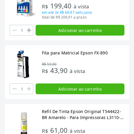
199,40
R$
à vista
em até
3x R$ 69,97
sem juros
total de R$ 209,91 a prazo
Adicionar ao carrinho
Fita para Matricial Epson FX-890
R$ 59,90
43,90
R$
à vista
Adicionar ao carrinho
Refil De Tinta Epson Original T544422-
BR Amarelo - Para Impressoras L3110-
L3210-L3150-L3250-L5190-L5290
61,00
R$
à vista