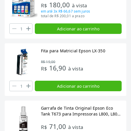
180,00
R$
à vista
em até
3x R$ 66,67
sem juros
total de R$ 200,01 a prazo
Adicionar ao carrinho
Fita para Matricial Epson LX-350
R$ 19,00
16,90
R$
à vista
Adicionar ao carrinho
Garrafa de Tinta Original Epson Eco
Tank T673 para Impressoras L800, L805,
L850, L1800
71,00
R$
à vista