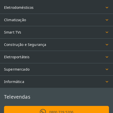
Já os cilindros são peças cruciais que asseguram impressões
Eletrodomésticos
uniformes e sem borrões ao transferir a imagem do toner para o
papel. Manter esses componentes em dia é vital para a
Climatização
produtividade da sua empresa, especialmente se você utiliza uma
rede wireless
para compartilhar o equipamento entre vários
Smart TVs
usuários simultaneamente.
Etiquetas e fitas: organização e agilidade
Construção e Segurança
para o negócio
Eletroportáteis
As etiquetas para rotuladoras tornam o dia a dia muito mais
organizado, facilitando a identificação imediata de caixas, pastas e
Supermercado
arquivos importantes. Padronizar a sinalização em seu estoque ou
escritório com suprimentos de qualidade ajuda a manter tudo em
ordem, economizando tempo precioso na busca por documentos
Informática
físicos.
Televendas
Além disso, as fitas matriciais continuam sendo indispensáveis em
setores logísticos e órgãos públicos para a emissão rápida de
notas fiscais. Encontrar itens certificados no eFácil
garante que
0800 729 5206