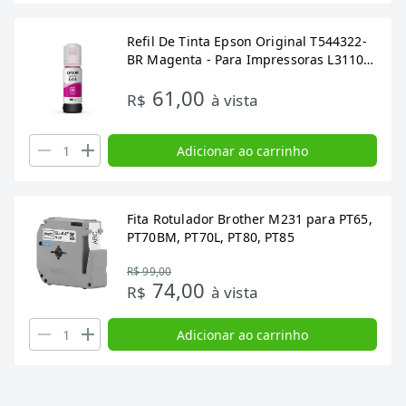
Refil De Tinta Epson Original T544322-
BR Magenta - Para Impressoras L3110-
L3210-L3150-L3250-L5190-L5290
61,00
R$
à vista
Adicionar ao carrinho
Fita Rotulador Brother M231 para PT65,
PT70BM, PT70L, PT80, PT85
R$ 99,00
74,00
R$
à vista
Adicionar ao carrinho