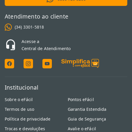
sua operação não pare por falta de insumos
, oferecendo a
segurança necessária para que sua rotina de trabalho seja sempre
Atendimento ao cliente
produtiva.
(34) 3301-5818
Acesse a
Central de Atendimento
Institucional
Sobre o eFácil
Pontos eFácil
Termos de uso
Garantia Estendida
Política de privacidade
Guia de Segurança
Trocas e devoluções
Avalie o eFácil