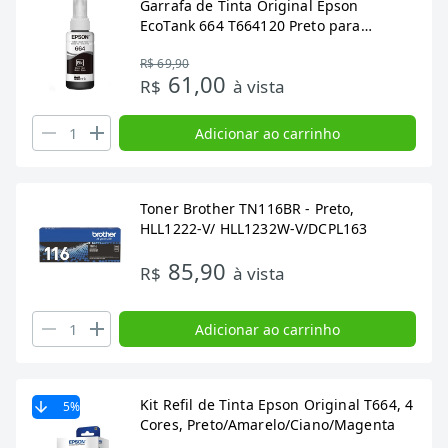
Garrafa de Tinta Original Epson
EcoTank 664 T664120 Preto para
Impressoras L110, L120
R$ 69,90
61,00
R$
à vista
Adicionar ao carrinho
Toner Brother TN116BR - Preto,
HLL1222-V/ HLL1232W-V/DCPL163
85,90
R$
à vista
Adicionar ao carrinho
Kit Refil de Tinta Epson Original T664, 4
5
%
Cores, Preto/Amarelo/Ciano/Magenta