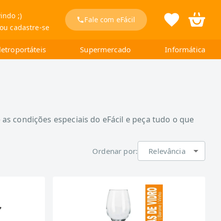
indo ;)
Fale com eFácil
 ou cadastre-se
letroportáteis
Supermercado
Informática
 as condições especiais do eFácil e peça tudo o que
Ordenar por:
Relevância