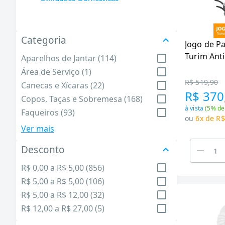
Categoria
Jogo de P
Turim Anti
Aparelhos de Jantar (114)
Peças
Área de Serviço (1)
R$ 519,90
Canecas e Xícaras (22)
R$ 370
Copos, Taças e Sobremesa (168)
à vista
(
5
% de
Faqueiros (93)
ou
6x de R$
Formas e Assadeiras (46)
Ver mais
Garrafas Térmicas (145)
Desconto
Lixeiras (10)
Organizadores e Armazenamento
R$ 0,00 a R$ 5,00 (856)
(26)
R$ 5,00 a R$ 5,00 (106)
Panelas (150)
R$ 5,00 a R$ 12,00 (32)
Utensílios de Churrasco (29)
R$ 12,00 a R$ 27,00 (5)
Utensílios de Cozinha (195)