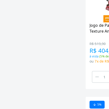
6.7 (1)
7,5 (1)
7.4 (1)
7.6 (2)
Jogo de P
7.8 (1)
Texture An
8 (1)
Peças
8,1 (1)
R$ 519,90
8,5 (1)
R$ 404
9,1 (1)
à vista
(
5
% de
9,6 (1)
ou
7x de R$
9.8 (1)
Não Informado (9)
5
%