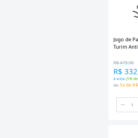
Jogo de P
Turim Ant
Peças
R$ 479,90
R$ 332
à vista
(
5
% de
ou
5x de R$