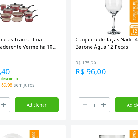
anelas Tramontina
Conjunto de Taças Nadir 
iaderente Vermelha 10
Barone Água 12 Peças
R$ 175,90
,40
R$ 96,00
 desconto)
 69,98
sem juros
Adicionar
Adici