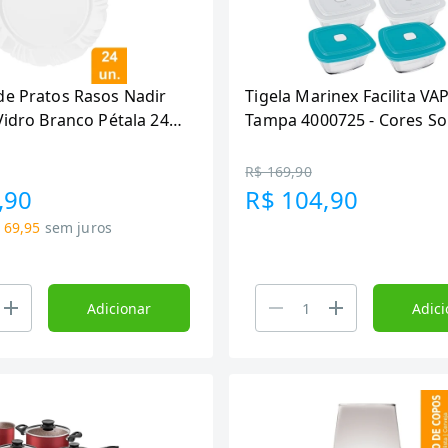
de Pratos Rasos Nadir
Tigela Marinex Facilita VA
Vidro Branco Pétala 24
Tampa 4000725 - Cores Sor
Embalagem com 6 Unidad
R$ 169,90
,90
R$ 104,90
 69,95
sem juros
Adicionar
Adici