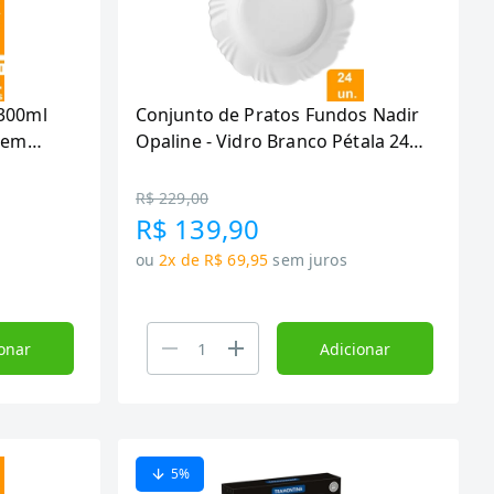
 300ml
Conjunto de Pratos Fundos Nadir
agem
Opaline - Vidro Branco Pétala 24
peças
R$ 229,00
R$ 139,90
ou
2x de R$ 69,95
sem juros
onar
Adicionar
5
%