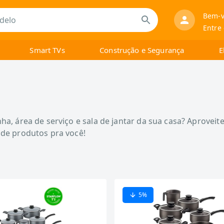
Bem-v
Entre
Smart TVs
Construção e Segurança
E
a, área de serviço e sala de jantar da sua casa? Aproveite
 de produtos pra você!
5
%