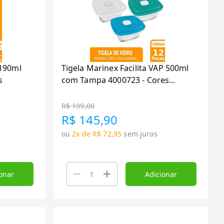
 190ml
Tigela Marinex Facilita VAP 500ml
s
com Tampa 4000723 - Cores
Sortidas - Embalagem com 12
Peças
R$ 199,00
R$ 145,90
ou
2x de R$ 72,95
sem juros
onar
Adicionar