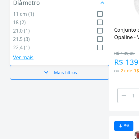
Diâmetro
Utilidades Domésticas (999)
11 cm (1)
18 (2)
Conjunto 
21.0 (1)
Opaline - 
21.5 (3)
peças
22,4 (1)
R$ 189,00
22.5 (1)
Ver mais
R$ 139
23.0 (1)
ou
2x de R$
24.0 (2)
Mais filtros
26.0 (2)
27.5 (1)
31 (2)
34.5 (1)
4.8 (1)
6.5 (1)
5
%
6.6 (2)