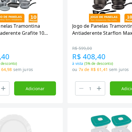
anelas Tramontina
Jogo de Panelas Tramontin
aderente Grafite 10
Antiaderente Starflon Max
10 Peças
R$ 599,00
,40
R$ 408,40
 desconto)
à vista
(
5
% de desconto)
 64,98
sem juros
ou
7x de R$ 61,41
sem juros
Adicionar
Adici