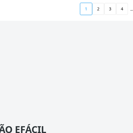
..
1
2
3
4
ÃO EFÁCIL