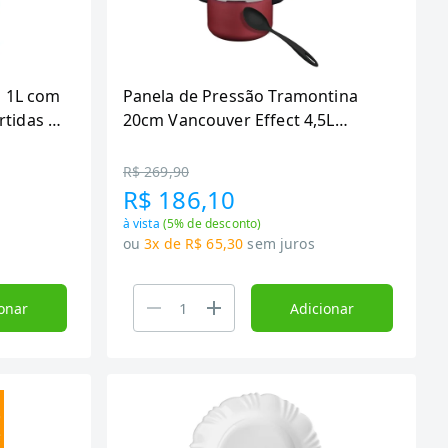
P 1L com
Panela de Pressão Tramontina
tidas -
20cm Vancouver Effect 4,5L
es
Vermelha + 1 Utensílio
R$ 269,90
R$ 186,10
à vista
(
5
% de desconto)
ou
3x de R$ 65,30
sem juros
onar
Adicionar