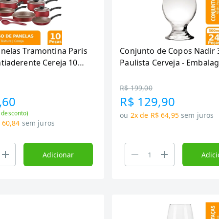
anelas Tramontina Paris
Conjunto de Copos Nadir
tiaderente Cereja 10
Paulista Cerveja - Embal
com 24 Peças
R$ 199,00
,60
R$ 129,90
 desconto)
ou
2x de R$ 64,95
sem juros
 60,84
sem juros
Adicionar
Adici