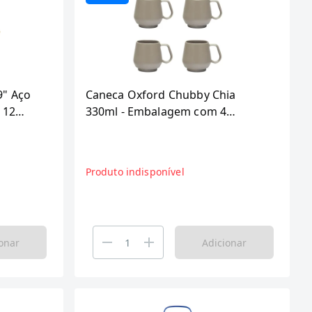
9" Aço
Caneca Oxford Chubby Chia
 12
330ml - Embalagem com 4
Unidades
Produto indisponível
onar
Adicionar