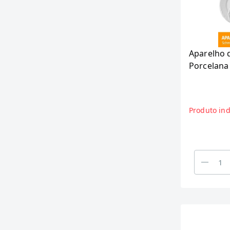
6.7 (1)
7,5 (1)
7.4 (1)
7.6 (2)
Aparelho 
7.8 (1)
Porcelana
8 (1)
8,1 (1)
8,5 (1)
Produto ind
9,1 (1)
9,6 (1)
9.8 (1)
Não Informado (9)