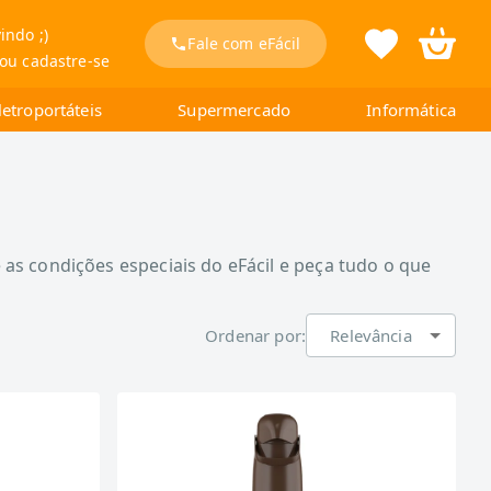
indo ;)
Fale com eFácil
 ou cadastre-se
letroportáteis
Supermercado
Informática
 as condições especiais do eFácil e peça tudo o que
Ordenar por:
Relevância