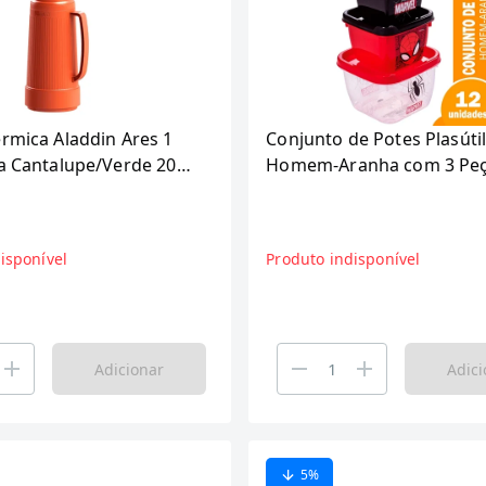
rmica Aladdin Ares 1
Conjunto de Potes Plasúti
ca Cantalupe/Verde 2063
Homem-Aranha com 3 Peç
)
Embalagem com 12 Unida
isponível
Produto indisponível
Adicionar
Adici
5
%