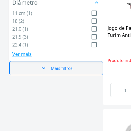
Diâmetro
Utilidades Domésticas (999)
11 cm (1)
18 (2)
Jogo de P
21.0 (1)
Turim Ant
21.5 (3)
Peças
22,4 (1)
22.5 (1)
Ver mais
23.0 (1)
Produto ind
24.0 (2)
Mais filtros
26.0 (2)
27.5 (1)
31 (2)
34.5 (1)
4.8 (1)
6.5 (1)
6.6 (2)