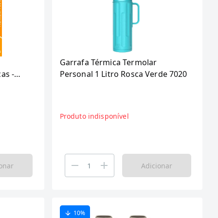
l
Garrafa Térmica Termolar
as -
Personal 1 Litro Rosca Verde 7020
des
Produto indisponível
onar
Adicionar
10
%