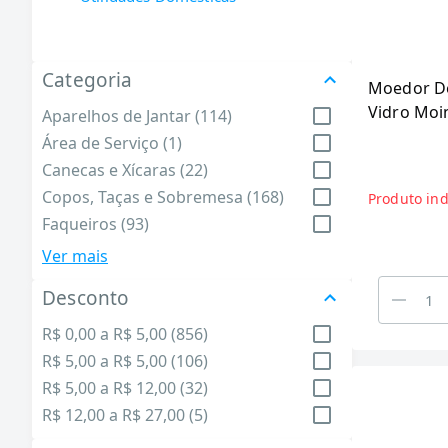
Categoria
Moedor De
Vidro Moi
Aparelhos de Jantar (114)
Vintage
Área de Serviço (1)
Canecas e Xícaras (22)
Copos, Taças e Sobremesa (168)
Produto ind
Faqueiros (93)
Formas e Assadeiras (46)
Ver mais
Garrafas Térmicas (145)
Desconto
Lixeiras (10)
Organizadores e Armazenamento
R$ 0,00 a R$ 5,00 (856)
(26)
R$ 5,00 a R$ 5,00 (106)
Panelas (150)
R$ 5,00 a R$ 12,00 (32)
Utensílios de Churrasco (29)
R$ 12,00 a R$ 27,00 (5)
Utensílios de Cozinha (195)