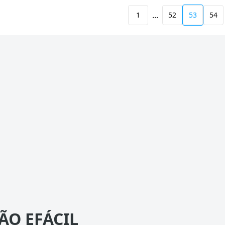
...
1
52
53
54
ÃO EFÁCIL