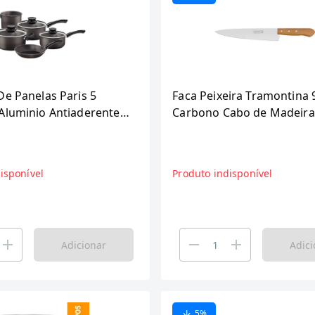
De Panelas Paris 5
Faca Peixeira Tramontina 
Aluminio Antiaderente
Carbono Cabo de Madeira
Tramontina 28599601
Peças
isponível
Produto indisponível
Adicionar
Adici
5
%