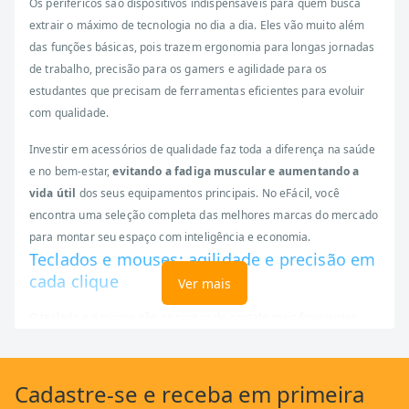
Os periféricos são dispositivos indispensáveis para quem busca
extrair o máximo de tecnologia no dia a dia. Eles vão muito além
das funções básicas, pois trazem ergonomia para longas jornadas
de trabalho, precisão para os gamers e agilidade para os
estudantes que precisam de ferramentas eficientes para evoluir
com qualidade.
Investir em acessórios de qualidade faz toda a diferença na saúde
e no bem-estar,
evitando a fadiga muscular e aumentando a
vida útil
dos seus equipamentos principais. No eFácil, você
encontra uma seleção completa das melhores marcas do mercado
para montar seu espaço com inteligência e economia.
Teclados e mouses: agilidade e precisão em
cada clique
Ver mais
O teclado e o mouse são os pontos de contato mais frequentes
entre você e a máquina durante o uso. Para o escritório ou home
office, os modelos wireless são ideais, pois eliminam o excesso de
fios e deixam a mesa organizada, proporcionando uma
Cadastre-se
e receba em primeira
experiência de navegação muito mais limpa.