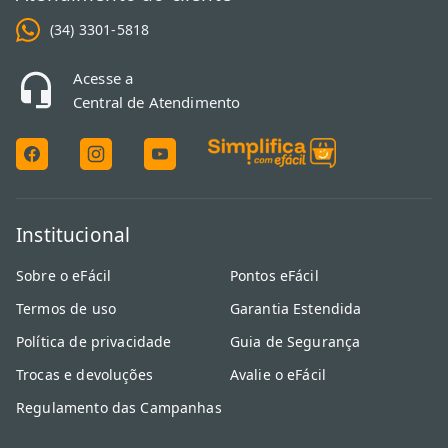
O que são exatamente os periféricos de um
(34) 3301-5818
computador?
Acesse a
São todos os dispositivos externos conectados à unidade principal
Central de Atendimento
para ampliar suas funções. Isso inclui desde itens de entrada,
como mouses e teclados, até itens de saída, como caixas de som e
impressoras, além de dispositivos de armazenamento externo.
Institucional
Sobre o eFácil
Pontos eFácil
Termos de uso
Garantia Estendida
Política de privacidade
Guia de Segurança
Trocas e devoluções
Avalie o eFácil
Regulamento das Campanhas