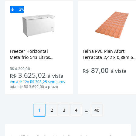
2
%
Freezer Horizontal
Telha PVC Plan Afort
Metalfrio 543 Litros
Terracota 2,42 x 0,88m 6
DA550IF - Dupla Ação,
Ondas
87,00
R$ 4.299,00
Tecnologia Inverter, Branco,
R$
à vista
3.625,02
R$
à vista
Bivolt
em até
12x R$ 308,25
sem juros
total de R$ 3.699,00 a prazo
...
1
2
3
4
40