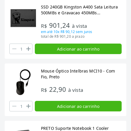
SSD 240GB Kingston A400 Sata Leitura
500MBs e Gravacao 450MBs
SA400S37/240G
901,24
R$
à vista
em até
10x R$ 90,12
sem juros
total de R$ 901,20 a prazo
Adicionar ao carrinho
Mouse Óptico Intelbras MCI10 - Com
Fio, Preto
22,90
R$
à vista
Adicionar ao carrinho
PRETO Suporte Notebook 1 Cooler